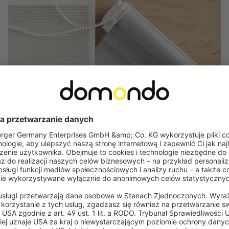
Darmowe próbki
Sprawdź, zanim kupisz