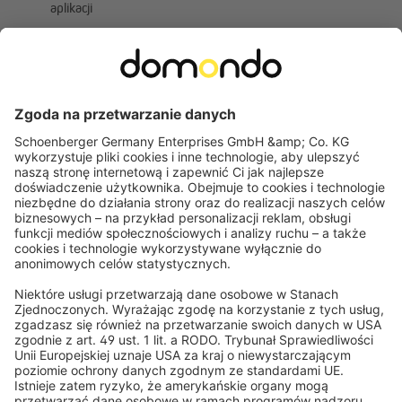
aplikacji
Zamów silnik radiowy
Silniki radiowe zapewniają liczne zalety i najwyższy komfort
obsługi. Przejrzyj nasz sklep, zapoznaj się z dostępnymi
modelami, wybierz swojego faworyta i postaw na wygodę:
zamów już teraz silnik radiowy.
Zapisz się do newslettera!
Zapisz się i otrzymaj 20 zł rabatu na pierwsze zakupy! Bądź na
bieżąco z nowościami, trendami i promocjami.