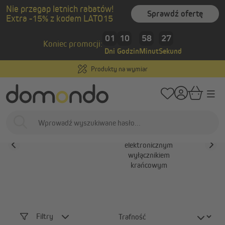
Nie przegap letnich rabatów!
wnej zawartości
Sprawdź ofertę
Extra -15% z kodem LATO15
/
Strona główna
Inteligentny dom i napędy
Silniki do rolet zewnętrznych
01
10
58
26
Silniki rurowe z
Koniec promocji:
Dni
Godzin
Minut
Sekund
odbiornikiem radiowym
Produkty na wymiar
Silniki do rolet zewnętrznych
Silniki
Silniki rurowe z
Silniki z
elektronicznym
wyłą
wyłącznikiem
kra
krańcowym
Filtry