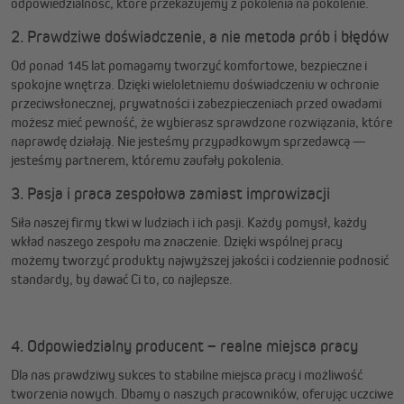
odpowiedzialność, które przekazujemy z pokolenia na pokolenie.
2. Prawdziwe doświadczenie, a nie metoda prób i błędów
Od ponad 145 lat pomagamy tworzyć komfortowe, bezpieczne i
spokojne wnętrza. Dzięki wieloletniemu doświadczeniu w ochronie
przeciwsłonecznej, prywatności i zabezpieczeniach przed owadami
możesz mieć pewność, że wybierasz sprawdzone rozwiązania, które
naprawdę działają. Nie jesteśmy przypadkowym sprzedawcą —
jesteśmy partnerem, któremu zaufały pokolenia.
3. Pasja i praca zespołowa zamiast improwizacji
Siła naszej firmy tkwi w ludziach i ich pasji. Każdy pomysł, każdy
wkład naszego zespołu ma znaczenie. Dzięki wspólnej pracy
możemy tworzyć produkty najwyższej jakości i codziennie podnosić
standardy, by dawać Ci to, co najlepsze.
4. Odpowiedzialny producent – realne miejsca pracy
Dla nas prawdziwy sukces to stabilne miejsca pracy i możliwość
tworzenia nowych. Dbamy o naszych pracowników, oferując uczciwe