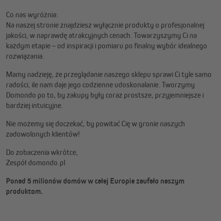
Co nas wyróżnia:
Na naszej stronie znajdziesz wyłącznie produkty o profesjonalnej
jakości, w naprawdę atrakcyjnych cenach. Towarzyszymy Ci na
każdym etapie – od inspiracji i pomiaru po finalny wybór idealnego
rozwiązania.
Mamy nadzieję, że przeglądanie naszego sklepu sprawi Ci tyle samo
radości, ile nam daje jego codzienne udoskonalanie. Tworzymy
Domondo po to, by zakupy były coraz prostsze, przyjemniejsze i
bardziej intuicyjne.
Nie możemy się doczekać, by powitać Cię w gronie naszych
zadowolonych klientów!
Do zobaczenia wkrótce,
Zespół domondo.pl
Ponad 5 milionów domów w całej Europie zaufało naszym
produktom.