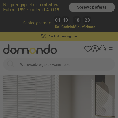
Nie przegap letnich rabatów!
wnej zawartości
Sprawdź ofertę
Extra -15% z kodem LATO15
/
Strona główna
Kim jesteśmy
Dlaczego warto wybrać Domondo
01
10
18
22
Dlaczego warto nam
Koniec promocji:
Dni
Godzin
Minut
Sekund
zaufać?
Produkty na wymiar