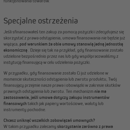
funkcjonowania towarów.
Specjalne ostrzeżenia
Jeśli sfinansowałeś ten zakup za pomocą pożyczki i zdecydujesz się
skorzystać z prawa odstąpienia, umowa finansowania nie będzie już
wiążąca,
pod warunkiem że obie umowy stanowią jedną jednostkę
ekonomiczną
. Dzieje się tak na przykład, gdy finansowanie zostało
udzielone bezpośrednio przez nas lub gdy współpracowaliśmy z
instytucją finansującą w celu udzielenia pożyczki.
W przypadku, gdy finansowanie zostało Ci już udzielone w
momencie skuteczności odstąpienia lub zwrotu produktu, Twój
finansujący przejmie nasze prawa i obowiązki w zakresie skutków
prawnych odstąpienia lub zwrotu. Ten mechanizm
nie ma
zastosowania, jeśli umowa dotyczy zakupu instrumentów
finansowych
takich jak papiery wartościowe, waluty lub
instrumenty pochodne.
Chcesz uniknąć wszelkich zobowiązań umownych?
W takim przypadku zalecamy
skorzystanie zarówno z prawa