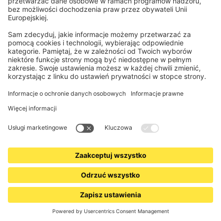
Partnerzy logistyczni
Informacje prawne
Ogólne warunki sprzedaży
Prywatność i ochrona danych
Informacje o utylizacji baterii i sprzętu elektronicznego (BattG /
DEEE)
Warunki gwarancji
Ustawienia plików cookie
Kontakt
Deklaracja dostępności
www.jalousiescout.de
•
www.jalousiescout.at
•
www.domondo.es
•
www.domondo.fr
•
www.domondo.it
•
www.domondo.pl
© 2026 Schoenberger Germany Enterprises GmbH & Co KG. Wszelkie prawa
zastrzeżone.
CON
TWÓJ ZESPÓŁ DOMONDO