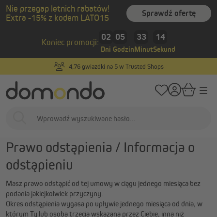
Nie przegap letnich rabatów!
wnej zawartości
Sprawdź ofertę
Extra -15% z kodem LATO15
/
Strona główna
Pomoc
Zwroty i reklamacje
02
05
33
13
Koniec promocji:
Dni
Godzin
Minut
Sekund
Wskazówka:
Produkty na wymiar
Zarządzaj swoim zwrotem w prosty i cyfrowy sposób za
pośrednictwem naszego portalu zwrotów.
Przejdź do portalu zwrotów
Prawo odstąpienia / Informacja o
odstąpieniu
Masz prawo odstąpić od tej umowy w ciągu jednego miesiąca bez
podania jakiejkolwiek przyczyny.
Okres odstąpienia wygasa po upływie jednego miesiąca od dnia, w
którym Ty lub osoba trzecia wskazana przez Ciebie, inna niż