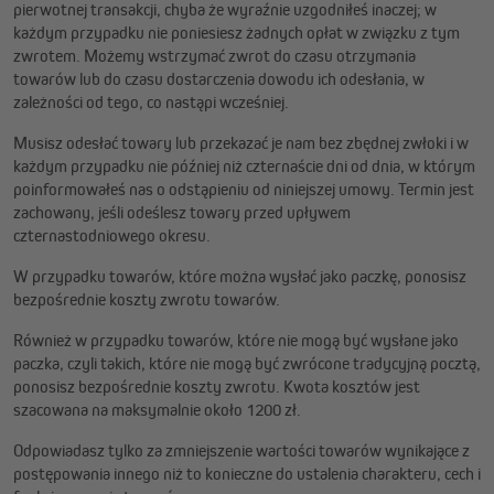
pierwotnej transakcji, chyba że wyraźnie uzgodniłeś inaczej; w
każdym przypadku nie poniesiesz żadnych opłat w związku z tym
zwrotem. Możemy wstrzymać zwrot do czasu otrzymania
towarów lub do czasu dostarczenia dowodu ich odesłania, w
zależności od tego, co nastąpi wcześniej.
Musisz odesłać towary lub przekazać je nam bez zbędnej zwłoki i w
każdym przypadku nie później niż czternaście dni od dnia, w którym
poinformowałeś nas o odstąpieniu od niniejszej umowy. Termin jest
zachowany, jeśli odeślesz towary przed upływem
czternastodniowego okresu.
W przypadku towarów, które można wysłać jako paczkę, ponosisz
bezpośrednie koszty zwrotu towarów.
Również w przypadku towarów, które nie mogą być wysłane jako
paczka, czyli takich, które nie mogą być zwrócone tradycyjną pocztą,
ponosisz bezpośrednie koszty zwrotu. Kwota kosztów jest
szacowana na maksymalnie około 1200 zł.
Odpowiadasz tylko za zmniejszenie wartości towarów wynikające z
postępowania innego niż to konieczne do ustalenia charakteru, cech i