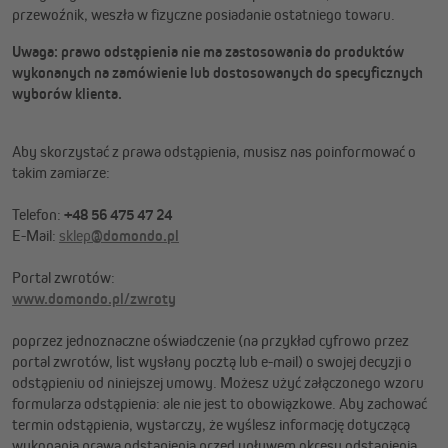
przewoźnik, weszła w fizyczne posiadanie ostatniego towaru.
Uwaga: prawo odstąpienia nie ma zastosowania do produktów
wykonanych na zamówienie lub dostosowanych do specyficznych
wyborów klienta.
Aby skorzystać z prawa odstąpienia, musisz nas poinformować o
takim zamiarze:
Telefon:
+48 56 475 47 24
E-Mail:
sklep
@domondo.
pl
Portal zwrotów:
www.domondo.pl/zwroty
poprzez jednoznaczne oświadczenie (na przykład cyfrowo przez
portal zwrotów, list wysłany pocztą lub e-mail) o swojej decyzji o
odstąpieniu od niniejszej umowy. Możesz użyć załączonego wzoru
formularza odstąpienia: ale nie jest to obowiązkowe. Aby zachować
termin odstąpienia, wystarczy, że wyślesz informację dotyczącą
wykonania prawa odstąpienia przed upływem okresu odstąpienia.