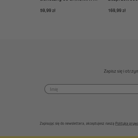
Level / Pro | biały, 0,75 m
nasłonecznien
59,99 zł
169,99 zł
długości
Zapisz się i otrz
Zapisując się do newslettera, akceptujesz naszą
Polityka pryw