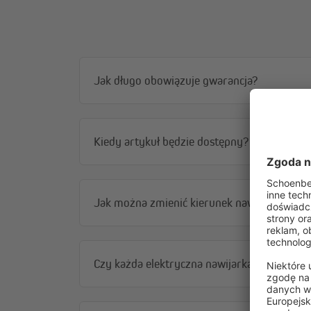
Czujnik słoneczny jest kompatybilny z:
Elektryczny zwijacz taśmy JAROMAT Eco | AP 15/
Elektryczny zwijacz taśmy JAROMAT Eco | UP 23/
Jak długo obowiązuje gwarancja?
Kiedy artykuł będzie dostępny?
Jak można zmienić kierunek nawijania?
Czy każda elektryczna nawijarka paska ma 