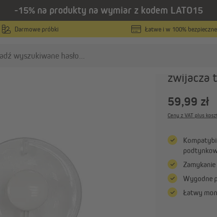
-15% na produkty na wymiar z kodem LATO15
/
aśmy
Akcesoria i części zamienne do rolet elektrycznych
Darmowe próbki
Łatwe i w 100% bezpieczne
JAROLIFT
Czujnik s
zwijacza
ilniki do rolet zewnętrznych
Nawijarki taśmy
59,99 zł
Silniki
Nawijarki elektryczne
Ceny z VAT plus kosz
Silniki rurowe z elektronicznym
Nawijarki mechaniczne
wyłącznikiem krańcowym
Nawijarki taśmy ścienne
Kompatybi
Silniki z mechanicznym
podtynko
Pokaż wszystko
wyłącznikiem krańcowym
Zamykanie r
Pokaż wszystko
Wygodne po
Łatwy mont
nteligentny dom
Elektronika i radiotechnika