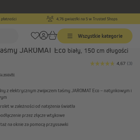
 płatności
4,76 gwiazdki na 5 w Trusted Shops
Numer produktu:
10180425
Wszystkie kategorie
łońca i zmierzchu do elektrycznego
 taśmy JAROMAT Eco
biały, 150 cm długości
Programatory czasowe
Programatory przewodowe z
ty wysyłki
odbiornikiem radiowym
Programatory czasowe
lny z elektrycznym zwijaczem taśmy JAROMAT Eco – natynkowym i
bezprzewodowe
wym
Akcesoria do programatorów
olet w zależności od natężenia światła
dłączenie przez złącze wtykowe
aż na oknie za pomocą przyssawki
Silniki do bram garażowych