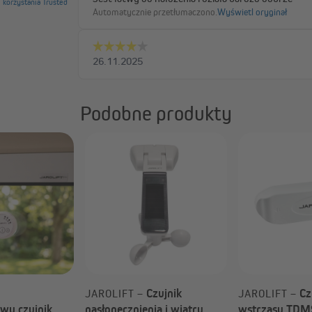
Podobne produkty
Czujnik
Cz
JAROLIFT –
JAROLIFT –
wy czujnik
nasłonecznienia i wiatru
wstrząsu TDMS