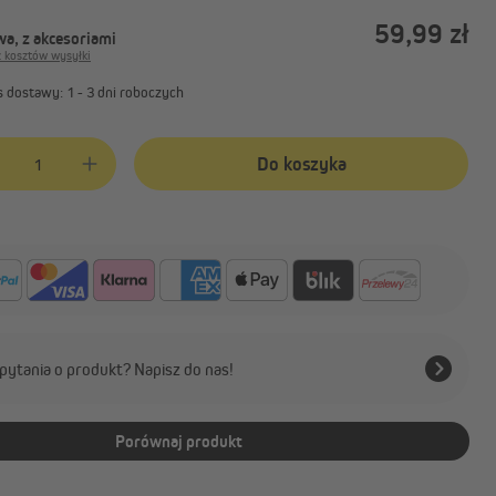
Akcesoria do silników bram
garażowych
59,99 zł
a, z akcesoriami
z kosztów wysyłki
 dostawy: 1 - 3 dni roboczych
produktu: Wprowadź żądaną ilość lub użyj przycisków, aby zwiększyć lub 
Do koszyka
pytania o produkt? Napisz do nas!
Porównaj produkt