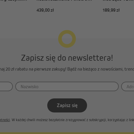
ia TDSO | biały
TDSW-01 | Zasilanie solarne
biały
439,00 zł
189,99 zł
/ biały
Zapisz się do newslettera!
ymaj 20 zł rabatu na pierwsze zakupy! Bądź na bieżąco z nowościami, tren
Zapisz się
atności
. W każdej chwili możesz bezpłatnie zrezygnować z subskrypcji, korzystając z l