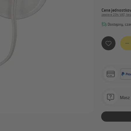
Inteligentny dom Jalousiescout
Piloty i systemy radiowe
Inteligentny dom Homepilot
Instalacja elektryczna
Cena jednostkow
zawiera 23% VAT, be
Programatory czasowe
Dostępny, czas
Pokaż wszystko
Ilość 
Masz 