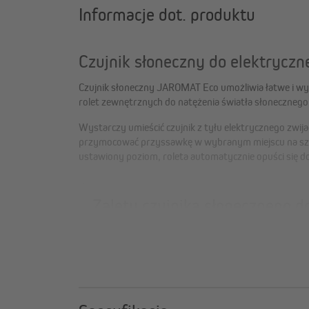
Informacje dot. produktu
Czujnik słoneczny do elektryc
Czujnik słoneczny JAROMAT Eco umożliwia łatwe i 
rolet zewnętrznych do natężenia światła słonecznego
Wystarczy umieścić czujnik z tyłu elektrycznego zwij
przymocować przyssawkę w wybranym miejscu na szyb
ustawiony poziom, roleta automatycznie opuści się do
Zalety czujnika słonecznego d
zwijacza taśmy JAROMAT Eco
automatyczne opuszczanie rolet przy nasłone
łatwy montaż na zwijaczu taśmy
proste mocowanie czujnika za pomocą przyssa