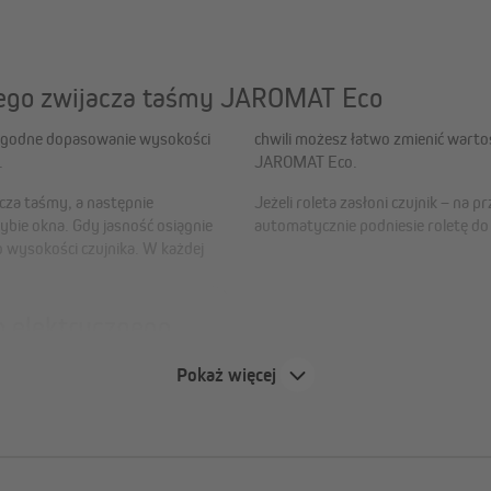
znego zwijacza taśmy JAROMAT Eco
wygodne dopasowanie wysokości
chwili możesz łatwo zmienić warto
.
JAROMAT Eco.
acza taśmy, a następnie
Jeżeli roleta zasłoni czujnik – na
ie okna. Gdy jasność osiągnie
automatycznie podniesie roletę do
 wysokości czujnika. W każdej
o elektrycznego
Pokaż więcej
cznieniu
wki na szybie okna