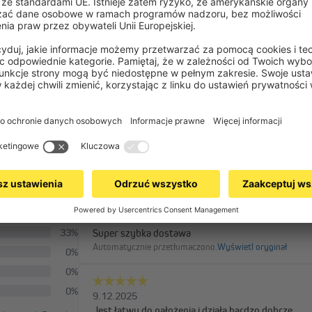
 najwięcej paska?
Więcej pytań
Strona pomocy autorstwa
OMQ