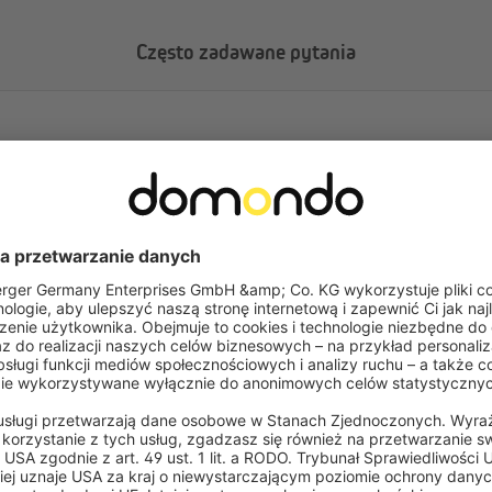
Często zadawane pytania
5
5
wyświetlacz?