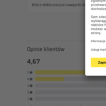
Które elektroniczne nawijarki mogą nawinąć
Opinie klientów