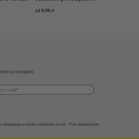
(Rodzaj do wyboru)
od 8,99 zł
od 6,99 zł
dami i promocjami.
inku dostępnego w każdej wiadomości e-mail. *Pole obowiązkowe