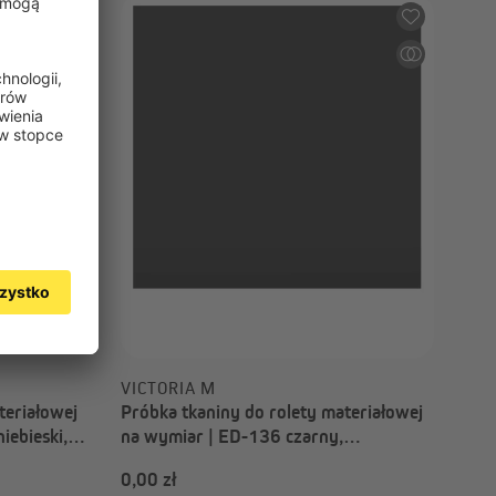
0,00 zł
VICTORIA M
teriałowej
Próbka tkaniny do rolety materiałowej
iebieski,
na wymiar | ED-136 czarny,
przyciemniający, Paris
0,00 zł