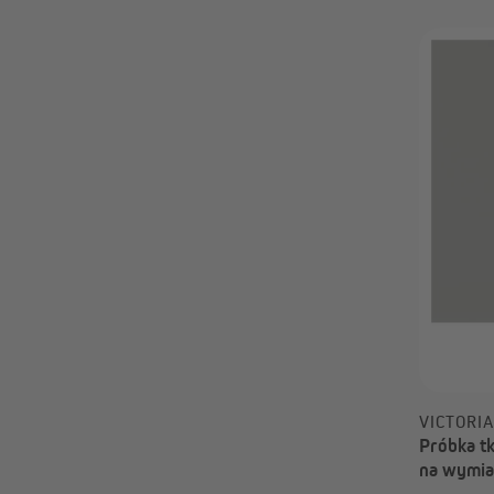
0,00 zł
VICTORI
Próbka tk
na wymia
zaciemni