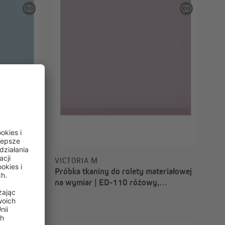
0,00 zł
VICTORIA M
teriałowej
Próbka tkaniny do rolety materiałowej
bieski,
na wymiar | ED-110 różowy,
przyciemniający, Paris