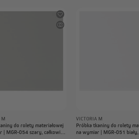
A M
VICTORIA M
aniny do rolety materiałowej
Próbka tkaniny do rolety ma
r | MGR-054 szary, całkowicie
na wymiar | MGR-051 biały, 
ający, New York
zaciemniający, New York