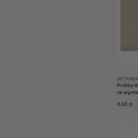
VICTORI
Próbka tk
na wymia
przyciemn
0,00 zł