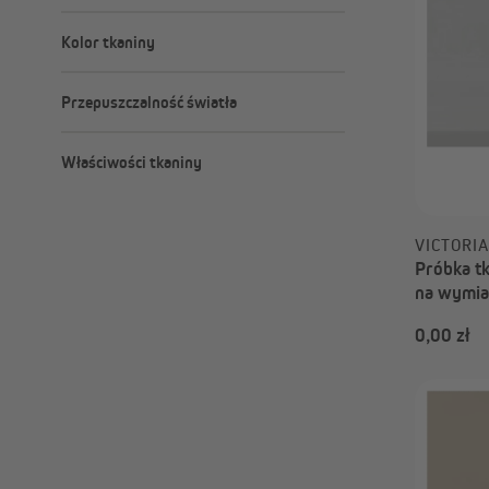
Darmowe próbki
New York
Kolor tkaniny
Nizza
Paris
Rom
Przepuszczalność światła
całkowicie zaciemniające
Właściwości tkaniny
nieprzezroczyste
Powłoka termiczna
Strukturyzowany
VICTORI
Próbka tk
na wymia
przyciemn
0,00 zł