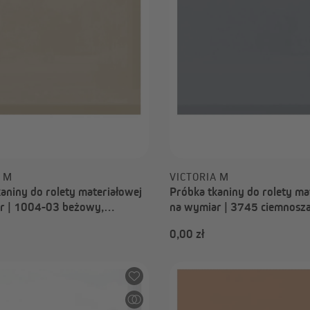
0,00 zł
A M
VICTORIA M
aniny do rolety materiałowej
Próbka tkaniny do rolety ma
r | 1004-03 beżowy,
na wymiar | 3745 ciemnosza
iający, Nizza
przyciemniający, Nizza
0,00 zł