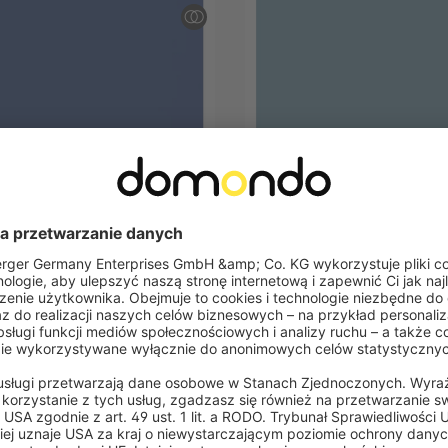
A M
VICTORIA M
aniny do rolety materiałowej
Próbka tkaniny do rolety ma
 | ED-120 błękitny,
na wymiar | ED-119 jasnonie
iający, Paris
przyciemniający, Paris