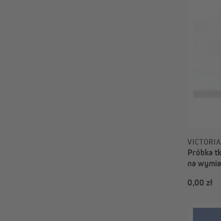
VICTORI
Próbka tk
na wymiar
przyciemn
0,00 zł