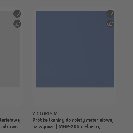
VICTORIA M
teriałowej
Próbka tkaniny do rolety materiałowej
całkowicie
na wymiar | MGR-206 niebieski,
całkowicie zaciemniający, New York