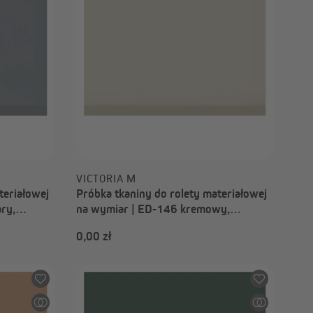
0,00 zł
VICTORIA M
teriałowej
Próbka tkaniny do rolety materiałowej
ry,
na wymiar | ED-146 kremowy,
przyciemniający, Paris
0,00 zł