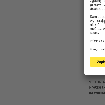
VICTORI
Próbka tk
na wymia
przyciemn