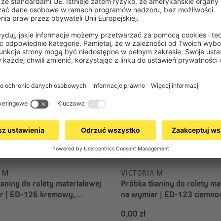
0,00 zł
A M
VICTORIA M
aniny do rolety materiałowej
Próbka tkaniny do rolety ma
r | ED-126 kremowy,
na wymiar | ED-123 ciemnon
iający, Paris
przyciemniający, Paris
0,00 zł