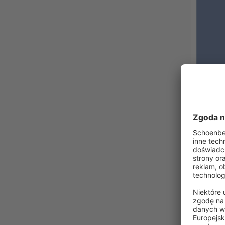
VICTORI
Próbka tk
na wymiar
przyciemn
0,00 zł