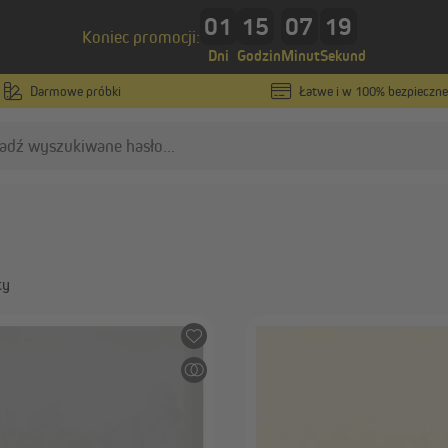
01
15
07
18
Koniec promocji:
wej na wymiar
Dni
Godzin
Minut
Sekund
Darmowe próbki
Łatwe i w 100% bezpieczne
ny do rolety materiało
ty