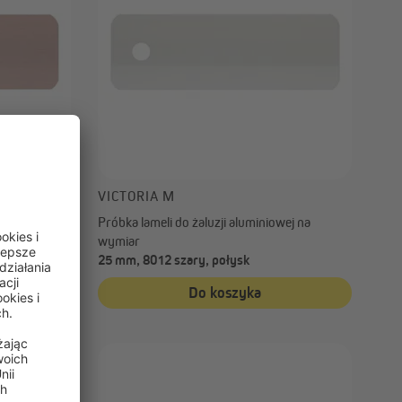
VICTORIA M
wej na
Próbka lameli do żaluzji aluminiowej na
wymiar
taliczny
25 mm, 8012 szary, połysk
ny
Do koszyka