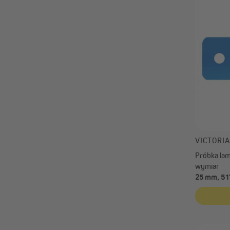
VICTORI
Próbka lame
wymiar
25 mm, 517