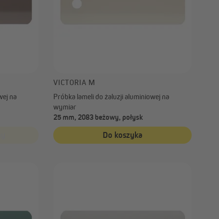
VICTORIA M
wej na
Próbka lameli do żaluzji aluminiowej na
wymiar
25 mm, 2083 beżowy, połysk
ny
Do koszyka