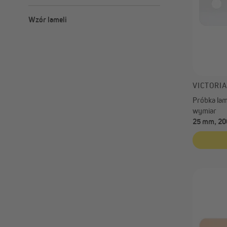
błyszczący
Wzór lameli
matowy
metaliczny
jednokolorowy
perforowany
wielokolorowy
Wygląd drewna
VICTORI
Próbka lame
wymiar
25 mm, 200