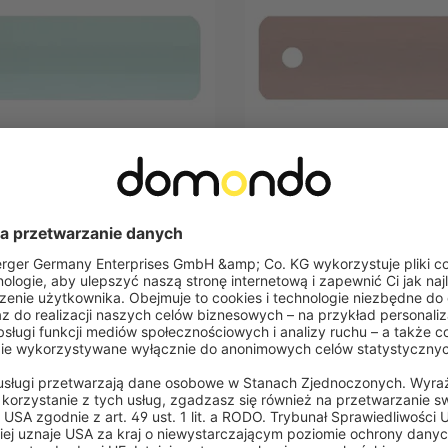
A M
VICTORIA M
li do żaluzji aluminiowej na
Próbka lameli do żaluzji aluminio
wymiar
3 zielony, połysk
25 mm, 7332 pomarańczowy, me
Do koszyka
Nie jest już dostęp