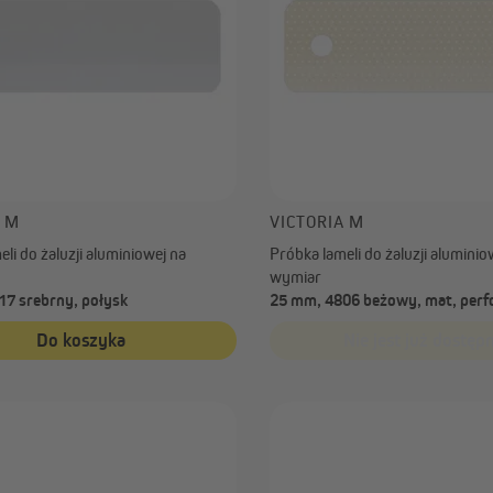
A M
VICTORIA M
li do żaluzji aluminiowej na
Próbka lameli do żaluzji aluminio
wymiar
17 srebrny, połysk
25 mm, 4806 beżowy, mat, per
Do koszyka
Nie jest już dostęp