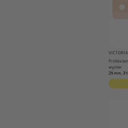
VICTORI
Próbka lame
wymiar
25 mm, 31