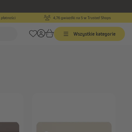
 płatności
4,76 gwiazdki na 5 w Trusted Shops
ss na wymiar
Wszystkie kategorie