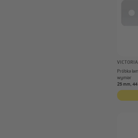
VICTORI
Próbka lame
wymiar
25 mm, 44