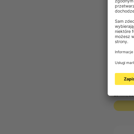
VICTORI
Próbka lame
wymiar
25 mm, 901