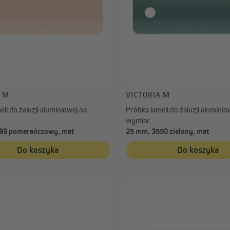
A M
VICTORIA M
li do żaluzji aluminiowej na
Próbka lameli do żaluzji aluminio
wymiar
89 pomarańczowy, mat
25 mm, 3550 zielony, mat
Do koszyka
Do koszyka