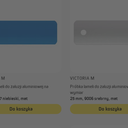
A M
VICTORIA M
li do żaluzji aluminiowej na
Próbka lameli do żaluzji aluminio
wymiar
 niebieski, mat
25 mm, 9006 srebrny, mat
Do koszyka
Do koszyka