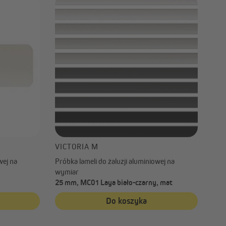
VICTORIA M
wej na
Próbka lameli do żaluzji aluminiowej na
wymiar
25 mm, MC01 Laya biało-czarny, mat
Do koszyka