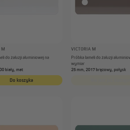
A M
VICTORIA M
li do żaluzji aluminiowej na
Próbka lameli do żaluzji aluminio
wymiar
0 biały, mat
25 mm, 2017 brązowy, połysk
Do koszyka
Nie jest już dostęp