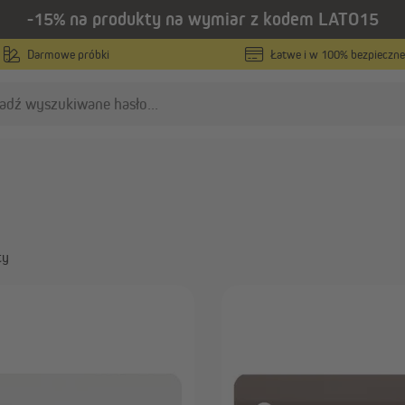
-15% na produkty na wymiar z kodem LATO15
s na wymiar
Darmowe próbki
Łatwe i w 100% bezpieczne
zji aluminiowej LightLe
ty