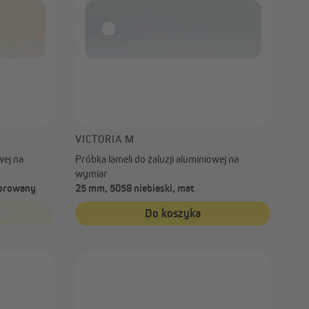
VICTORIA M
wej na
Próbka lameli do żaluzji aluminiowej na
wymiar
forowany
25 mm, 5058 niebieski, mat
ny
Do koszyka