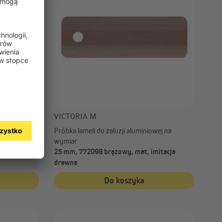
VICTORIA M
wej na
Próbka lameli do żaluzji aluminiowej na
wymiar
mitacja
25 mm, 772098 brązowy, mat, imitacja
drewna
Do koszyka