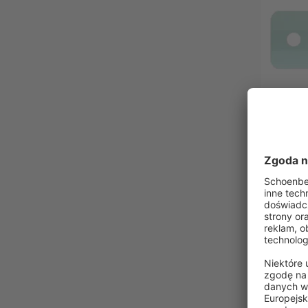
VICTORI
Próbka lame
wymiar
25 mm, 660