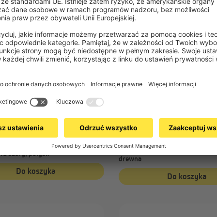
VICTORIA M
A M
Próbka lameli do żaluzji aluminio
li do żaluzji aluminiowej na
wymiar
25 mm, 772093 brązowy, mat, i
3 szary, połysk
drewna
Do koszyka
Do koszyka