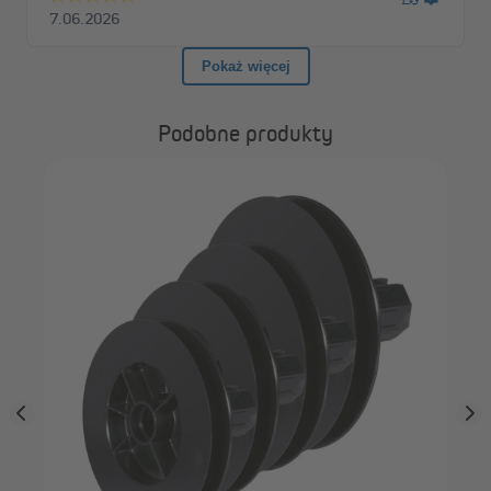
Podobne produkty
 do
JA
ro
wy