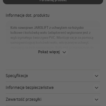
Informacje dot. produktu
Koło nawojowe JAROLIFT z uchwytem na łożysko
kulkowe i końcówką wału (adapterem) wykonane jest z
wytrzymałego tworzywa PVC. Montuje się je za pomocą
samogwintującej końcówki wału, wkręcanej w uchwyt
mocujący na kole nawojowym. Koło jest przeznaczone do
Pokaż więcej
stalowych wałów o szerokości klucza 60 mm i taśm o
maksymalnej szerokości 23 mm.
Specyfikacja
Informacje bezpieczeństwa
Zawartość przesyłki