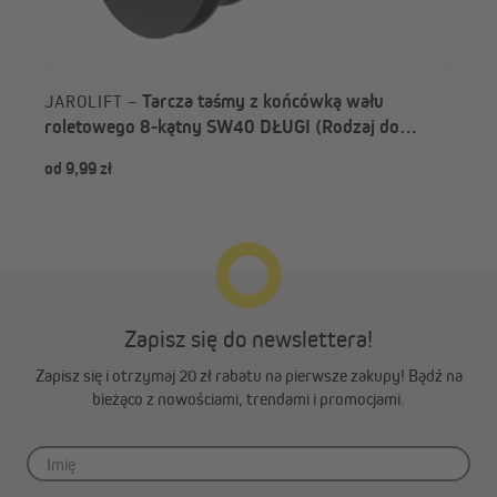
Tarcza taśmy z końcówką wału
JAROLIFT –
roletowego 8-kątny SW40 DŁUGI (Rodzaj do
wyboru)
od 9,99 zł
od 
Zapisz się do newslettera!
Zapisz się i otrzymaj 20 zł rabatu na pierwsze zakupy! Bądź na
bieżąco z nowościami, trendami i promocjami.