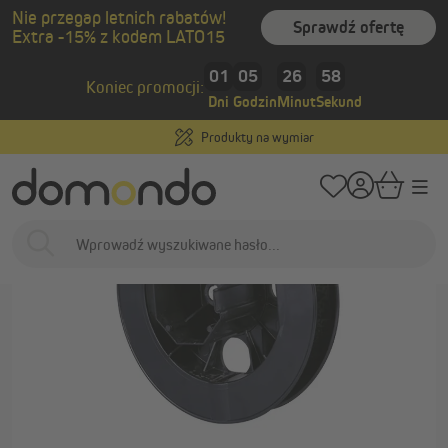
Nie przegap letnich rabatów!
wnej zawartości
Sprawdź ofertę
Extra -15% z kodem LATO15
/
/
Strona główna
Osłony zewnętrzne
Rolety zewnętrzne
Akcesoria i cz
01
05
26
58
Koniec promocji:
Dni
Godzin
Minut
Sekund
Produkty na wymiar