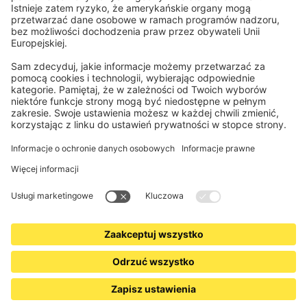
Obowiązkowe informacje dla konsumentów
Partnerzy logistyczni
Informacje prawne
Ogólne warunki sprzedaży
Prywatność i ochrona danych
Informacje o utylizacji baterii i sprzętu elektronicznego (BattG /
DEEE)
Warunki gwarancji
Ustawienia plików cookie
Kontakt
Deklaracja dostępności
www.jalousiescout.de
•
www.jalousiescout.at
•
www.domondo.es
•
www.domondo.fr
•
www.domondo.it
•
www.domondo.pl
© 2026 Schoenberger Germany Enterprises GmbH & Co KG. Wszelkie prawa
zastrzeżone.