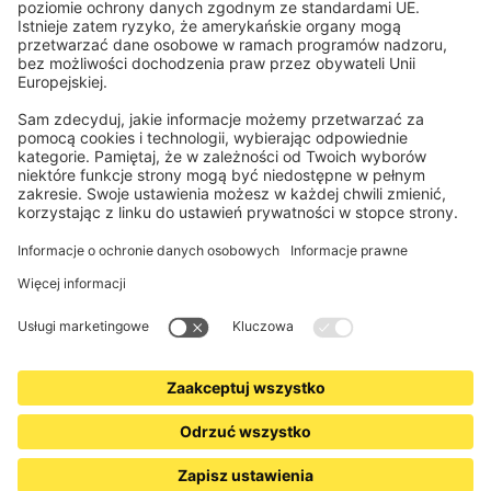
Rejestry / zapisy
Obowiązkowe informacje dla konsumentów
Partnerzy logistyczni
Informacje prawne
Ogólne warunki sprzedaży
Prywatność i ochrona danych
Informacje o utylizacji baterii i sprzętu elektronicznego (BattG /
DEEE)
Warunki gwarancji
Ustawienia plików cookie
Kontakt
Deklaracja dostępności
www.jalousiescout.de
•
www.jalousiescout.at
•
www.domondo.es
•
www.domondo.fr
•
www.domondo.it
•
www.domondo.pl
© 2026 Schoenberger Germany Enterprises GmbH & Co KG. Wszelkie prawa