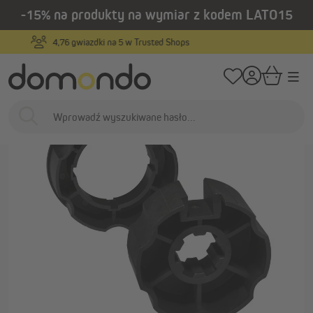
-15% na produkty na wymiar z kodem LATO15
wnej zawartości
/
Strona główna
Inteligentny dom i napędy
Silniki do rolet zewnętrznych
Produkty na wymiar
…