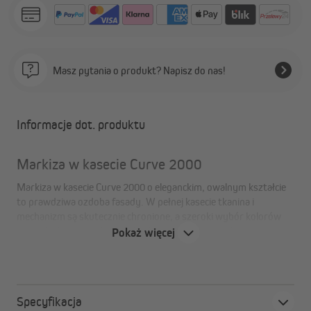
Masz pytania o produkt? Napisz do nas!
Informacje dot. produktu
Markiza w kasecie Curve 2000
Markiza w kasecie Curve 2000 o eleganckim, owalnym kształcie
to prawdziwa ozdoba fasady. W pełnej kasecie tkanina i
mechanizm są skutecznie chronione, a szeroki wybór kolorów
pozwala dopasować estetykę do własnych potrzeb.
Pokaż więcej
Komfortową obsługę zapewnia silnik radiowy JAROLIFT, a
sprawdzona jakość gwarantuje trwałość i długotrwałą
satysfakcję z użytkowania.
Specyfikacja