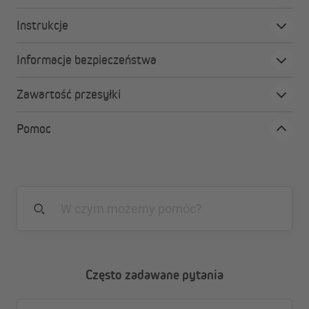
Zalety markizy w kasecie Curve 2000
Instrukcje
Funkcjonalna i stylowa
Informacje bezpieczeństwa
Markiza w pełnej kasecie Curve 2000 łączy
nowoczesny design z praktycznymi funkcjami,
spełniając zarówno wymagania estetyczne, jak i
Zawartość przesyłki
użytkowe.
Rozbudowane funkcje
Pomoc
Sterowanie odbywa się za pomocą silnika radiowego
JAROLIFT z użyciem pilota, a opcjonalnie możesz
wyposażyć markizę w czujnik nasłonecznienia i wiatru
lub czujnik wstrząsu.
Wodoodporny poliester
Tkanina poliestrowa o gramaturze 280 g/m² posiada
filtr UV 30+ oraz powłokę wodoodporną i odporną na
zabrudzenia, zapewniając ochronę przed słońcem i
Często zadawane pytania
deszczem.
Solidne wykonanie
Markiza Curve 2000 wyróżnia się stabilnym profilem