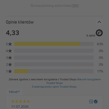
Strona pomocy autorstwa
OMQ
Opinie klientów
Co wyróżnia markizę w kasecie Curve 2000?