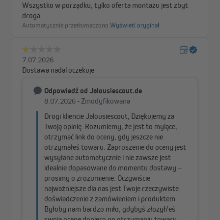
Markiza Curve 2000 zachwyca przede wszystkim eleganckim
designem, który podkreślają nie tylko atrakcyjne kolory, ale też
delikatnie zaokrąglona kaseta. Gdy markiza jest złożona tkanina
markizy, ramiona przegubowe oraz cały mechanizm są
doskonale chronione przed brudem i wpływem warunków
atmosferycznych, co zapewnia długotrwałą trwałość,
funkcjonalność i estetykę. Najważniejszą cechą wyróżniającą jest
jednak wyposażenie w silnik elektryczny, które znacznie podnosi
komfort obsługi.