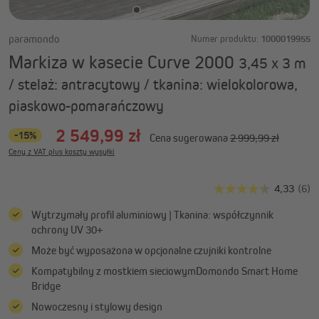
paramondo
Numer produktu:
1000019955
Markiza w kasecie Curve 2000
3,45 x 3 m
/ stelaż: antracytowy / tkanina: wielokolorowa,
piaskowo-pomarańczowy
2 549,99 zł
-15%
Cena sugerowana
2 999,99 zł
Ceny z VAT plus koszty wysyłki
Wytrzymały profil aluminiowy | Tkanina: współczynnik
ochrony UV 30+
Może być wyposażona w opcjonalne czujniki kontrolne
Kompatybilny z mostkiem sieciowymDomondo Smart Home
Bridge
Nowoczesny i stylowy design