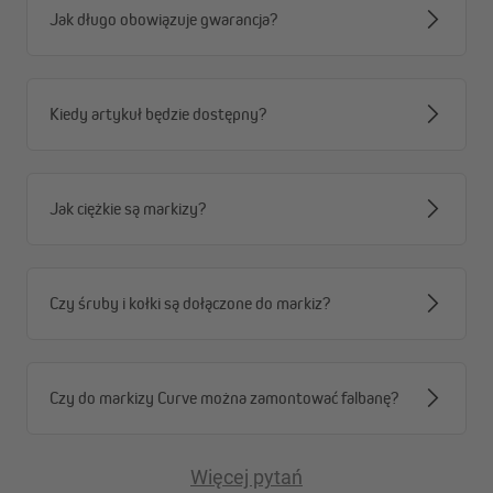
Jak długo obowiązuje gwarancja?
aluminiowym i wzmocnionymi ramionami
przegubowymi. Wszystkie powierzchnie są
malowane proszkowo w kolorze białym RAL 9003, co
gwarantuje trwałość i elegancki wygląd.
Kiedy artykuł będzie dostępny?
Jak ciężkie są markizy?
Czy śruby i kołki są dołączone do markiz?
Czy do markizy Curve można zamontować falbanę?
Więcej pytań