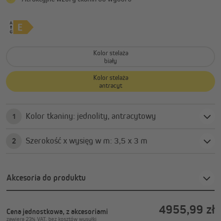
Kolor stelaża
biały
Kolor stelaża
antracyt
Kolor tkaniny: jednolity, antracytowy
1
Szerokość x wysięg w m: 3,5 x 3 m
2
Akcesoria do produktu
4955,99 zł
Cena jednostkowa, z akcesoriami
zawiera 23% VAT, bez kosztów wysyłki