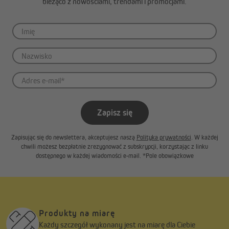
bieżąco z nowościami, trendami i promocjami.
Zapisz się
Zapisując się do newslettera, akceptujesz naszą
Polityka prywatności
. W każdej
chwili możesz bezpłatnie zrezygnować z subskrypcji, korzystając z linku
Uwaga:
dostępnego w każdej wiadomości e-mail. *Pole obowiązkowe
Korby awaryjnej należy używać wyłącznie w sytuacjach
awaryjnych, np. podczas przerwy w dostawie prądu.
Korzystanie z niej może zmienić położenie krańcowe
silnika, dlatego w razie potrzeby należy ponownie
ustawić je zgodnie z instrukcją.
Produkty na miarę
Każdy szczegół wykonany jest na miarę dla Ciebie