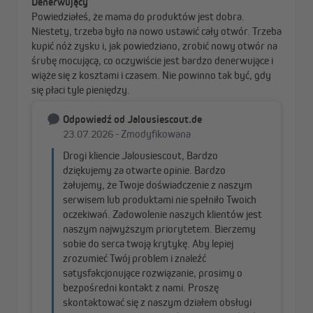
Verstärkte Gelenkarme
Geschlossene Kassette
schützt
Für noch mehr Stabilität sind
Die geschlossene Kassette
unsere Gelenkarme mit
aus pulverbeschichtetem Alu
Schraubverbindungen aus
schützt das Tuch und
Edelstahl verstärkt.
Mechanik zuverlässig vor
Schmutz.