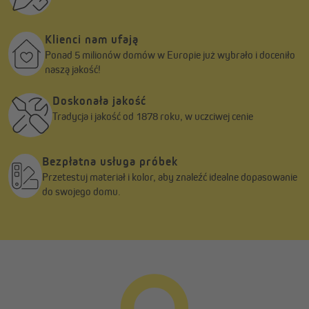
Trzy możliwości montażu
Klienci nam ufają
Ponad 5 milionów domów w Europie już wybrało i doceniło
Standardowo markiza przeznaczona jest do montażu na ścianie,
naszą jakość!
ale można ją również zamontować do sufitu lub do krokwi
dachowych..
Doskonała jakość
Regulowany kąt nachylenia
Tradycja i jakość od 1878 roku, w uczciwej cenie
Kąt nachylenia można płynnie regulować w zakresie od 0° do
15°.
Bezpłatna usługa próbek
Uwaga:
Przetestuj materiał i kolor, aby znaleźć idealne dopasowanie
Do regulacji wymagane są dwie osoby.
do swojego domu.