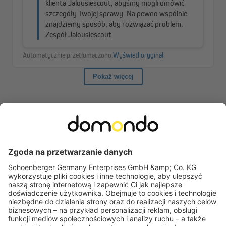
Inklusive Nothandkurbel
Abgerundete Vorderseite
Die mitgelieferte
Die Curve LED kombiniert
Nothandkurbel ist hilfreich
fabelhaftes Design mit
beim Aus- und Einfahren
leuchtenden Farben.
deiner Markise für den Fall
eines Stromausfalls.
Zapisz się do newslettera!
Zapisz się i otrzymaj 20 zł rabatu na pierwsze zakupy! Bądź na
bieżąco z nowościami, trendami i promocjami.