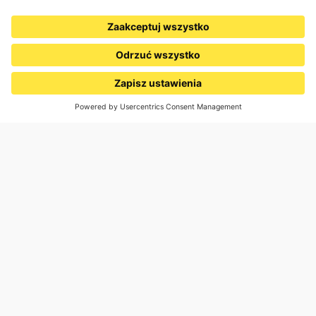
Klienci nam ufają
Ponad 5 milionów domów w Europie już wybrało i doceniło
naszą jakość!
Doskonała jakość
Tradycja i jakość od 1878 roku, w uczciwej cenie
Cena jednostkowa, z akcesoriami
Do koszyka
6047,99 zł
Bezpłatna usługa próbek
Przetestuj materiał i kolor, aby znaleźć idealne dopasowanie
do swojego domu.
Uwaga:
Korby awaryjnej należy używać wyłącznie w sytuacjach
awaryjnych, np. podczas przerwy w dostawie prądu.
Korzystanie z niej może zmienić położenie krańcowe
silnika, dlatego w razie potrzeby należy ponownie
ustawić je zgodnie z instrukcją.