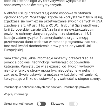
Nastrojowe wieczory z oświetleniem LED
Wyjątkową cechą markizy Curve LED są ściemnialne listwy LED
zintegrowane w ramionach markizy. Zapewniają przyjemne,
subtelne oświetlenie – idealne, aby wieczorem stworzyć na
Zapisz się
tarasie komfortową i przytulną atmosferę.
Zapisując się do newslettera, akceptujesz naszą
Polityka prywatności
. W każdej
chwili możesz bezpłatnie zrezygnować z subskrypcji, korzystając z linku
dostępnego w każdej wiadomości e-mail. *Pole obowiązkowe
Wygodne sterowanie – tak, jak lubisz
Dzięki zintegrowanemu silnikowi radiowemu możesz wygodnie
sterować markizą za pomocą pilota (w zestawie). Dodatkowo
dostępna jest także korba awaryjna do obsługi ręcznej. Markizę
Produkty na miarę
można również zintegrować z systemem Smart Home – jest
Każdy szczegół wykonany jest na miarę dla Ciebie
kompatybilna ze SmartHome Bridge i może współpracować z
czujnikami wiatru oraz słońca.