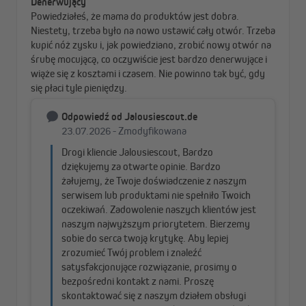
Verstärkte Gelenkarme
Geschlossene Kassette
schützt
Für noch mehr Stabilität sind
Die geschlossene Kassette
unsere Gelenkarme mit
aus pulverbeschichtetem Alu
Schraubverbindungen aus
schützt das Tuch und
Edelstahl verstärkt.
Mechanik zuverlässig vor
Schmutz.