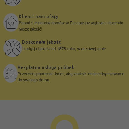
Klienci nam ufają
Ponad 5 milionów domów w Europie już wybrało i doceniło
naszą jakość!
Doskonała jakość
Tradycja i jakość od 1878 roku, w uczciwej cenie
Bezpłatna usługa próbek
Przetestuj materiał i kolor, aby znaleźć idealne dopasowanie
do swojego domu.
Uwaga:
Korby awaryjnej należy używać wyłącznie w sytuacjach
awaryjnych, np. podczas przerwy w dostawie prądu.
Korzystanie z niej może zmienić położenie krańcowe
silnika, dlatego w razie potrzeby należy ponownie
ustawić je zgodnie z instrukcją.