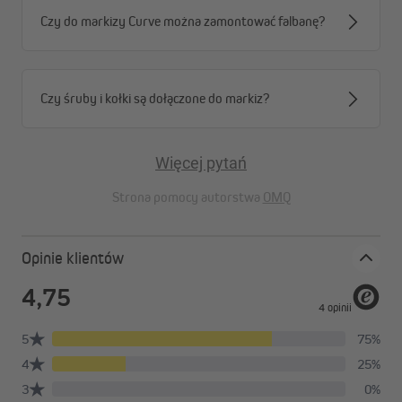
wzmocnione połączeniami ze stali nierdzewnej, co
Czy do markizy Curve można zamontować falbanę?
zapewnia większą stabilność i niezawodne działanie
nawet przy intensywnym użytkowaniu.
Zamknięta kaseta chroniąca tkaninę
Kaseta wykonana z malowanego proszkowo
Czy śruby i kołki są dołączone do markiz?
aluminium skutecznie chroni tkaninę oraz
mechanizm markizy przed zabrudzeniami i
wpływem warunków atmosferycznych.
Korba awaryjna w zestawie
Więcej pytań
Dołączona korba awaryjna umożliwia ręczne
Strona pomocy autorstwa
OMQ
rozwinięcie lub zwinięcie markizy w przypadku
braku zasilania – dla pełnej wygody i
bezpieczeństwa użytkowania.
Zaokrąglony profil frontowy
Opinie klientów
Curve LED łączy nowoczesny design z elegancką,
zaokrągloną linią i atrakcyjnymi kolorami, które
stylowo podkreślą wygląd Twojego tarasu lub
balkonu.