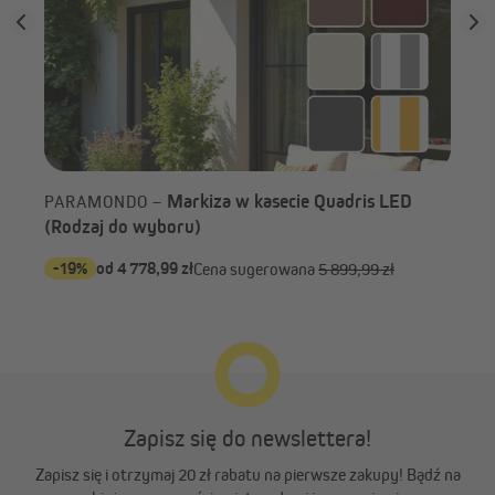
W zestawie korba awaryjna
Zaokrąglony przód
Dołączona korba awaryjna
Curve LED łączy efektowny
Markiza w kasecie Quadris LED
PARAMONDO –
umożliwia wysuwanie i
design z intensywnymi
(Rodzaj do wyboru)
zwijanie markizy w przypadku
kolorami.
braku zasilania.
-19%
od 4 778,99 zł
-5
Cena sugerowana
5 899,99 zł
Zapisz się do newslettera!
Zapisz się i otrzymaj 20 zł rabatu na pierwsze zakupy! Bądź na