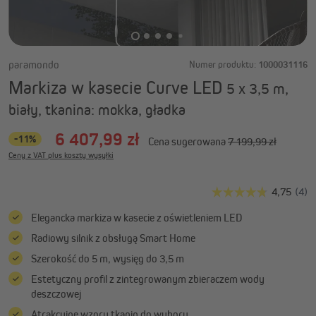
paramondo
Numer produktu:
1000031116
Markiza w kasecie Curve LED
5 x 3,5 m,
biały, tkanina: mokka, gładka
6 407,99 zł
-11%
Cena sugerowana
7 199,99 zł
Ceny z VAT plus koszty wysyłki
Elegancka markiza w kasecie z oświetleniem LED
Radiowy silnik z obsługą Smart Home
Szerokość do 5 m, wysięg do 3,5 m
Estetyczny profil z zintegrowanym zbieraczem wody
deszczowej
Atrakcyjne wzory tkanin do wyboru