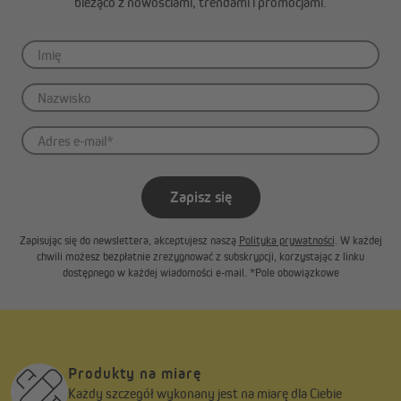
bieżąco z nowościami, trendami i promocjami.
Nastrojowe wieczory z oświetleniem LED
Wyjątkową cechą markizy Curve LED są ściemnialne listwy LED
zintegrowane w ramionach markizy. Zapewniają przyjemne,
subtelne oświetlenie – idealne, aby wieczorem stworzyć na
tarasie komfortową i przytulną atmosferę.
Zapisz się
Zapisując się do newslettera, akceptujesz naszą
Polityka prywatności
. W każdej
Wygodne sterowanie – tak, jak lubisz
chwili możesz bezpłatnie zrezygnować z subskrypcji, korzystając z linku
dostępnego w każdej wiadomości e-mail. *Pole obowiązkowe
Dzięki zintegrowanemu silnikowi radiowemu możesz wygodnie
sterować markizą za pomocą pilota (w zestawie). Dodatkowo
dostępna jest także korba awaryjna do obsługi ręcznej. Markizę
można również zintegrować z systemem Smart Home – jest
kompatybilna ze SmartHome Bridge i może współpracować z
czujnikami wiatru oraz słońca.
Produkty na miarę
Każdy szczegół wykonany jest na miarę dla Ciebie