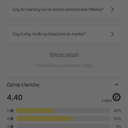
Czy do markizy Curve można zamontować falbanę?
Czy śruby i kołki są dołączone do markiz?
Więcej pytań
Strona pomocy autorstwa
OMQ
Opinie klientów
Dostępna w różnych rozmiarach
Markiza Quadris LED jest dostępna w standardowych
szerokościach od 3,5 do 6 metrów, a jej wysięg sięga do 3,5
metra.