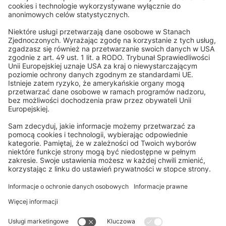
ciśnieniowych, aby chronić tkaninę.
Każdy szczegół wykonany jest na miarę dla Ciebie
Stwórz swoją prywatną oazę relaksu na świeżym powietrzu z
markizą w kasecie Quadris LED – idealnym towarzyszem
Klienci nam ufają
spokojnych chwil.
Ponad 5 milionów domów w Europie już wybrało i doceniło
naszą jakość!
Doskonała jakość
Tradycja i jakość od 1878 roku, w uczciwej cenie
Bezpłatna usługa próbek
Przetestuj materiał i kolor, aby znaleźć idealne dopasowanie
do swojego domu.