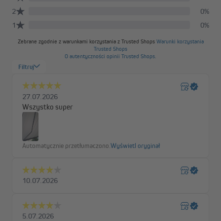
Wysokiej jakości materiały
Wodoodporne i odporne na zabrudzenia tkaniny poliestrowe
markizy Quadris LED dostępne są w jaskrawych kolorach, na
przykład bordowym oraz w klasycznej szarości. Możesz
wybierać między jednolitymi wzorami a pasami. Ochrona UV 30+
zapewnia bezpieczne i beztroskie godziny spędzone na słońcu
pod markizą. Solidna konstrukcja aluminiowa dostępna jest
opcjonalnie w kolorze białym lub antracytowym.
Zaawansowana technologia zapewniająca
najwyższy komfort użytkowania
Pełna kaseta skutecznie chroni tkaninę markizy przed
warunkami atmosferycznymi. Wbudowana szczotka
automatycznie oczyszcza tkaninę podczas zwijania, a rynna
deszczowa w profilu wysięgu zapewnia sprawny odpływ wody.
Kąt nachylenia można ustawić w zakresie od 0° do 20°.
Łatwy montaż
Markizę można zamontować na ścianie lub opcjonalnie na suficie.
Uchwyty sufitowe możesz zamówić osobno w naszym sklepie.