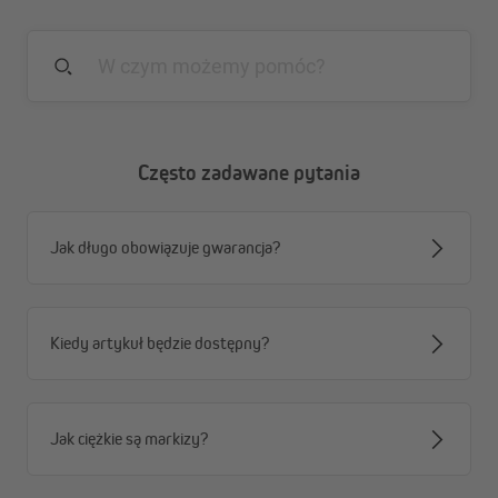
Zalety markizy w kasecie Quadris LED
wbudowane oświetlenie LED w ramionach
przegubowych
w pełni automatyczne sterowanie dzięki silnikowi
radiowemu i dołączonemu pilotowi
kompatybilna ze Smart Home
Często zadawane pytania
innowacyjna funkcja samoczyszczenia dzięki
wbudowanej szczotce
rynna deszczowa w profilu
Jak długo obowiązuje gwarancja?
wodoodporne i odporne na zabrudzenia tkaniny
poliestrowe
Kiedy artykuł będzie dostępny?
Jak ciężkie są markizy?