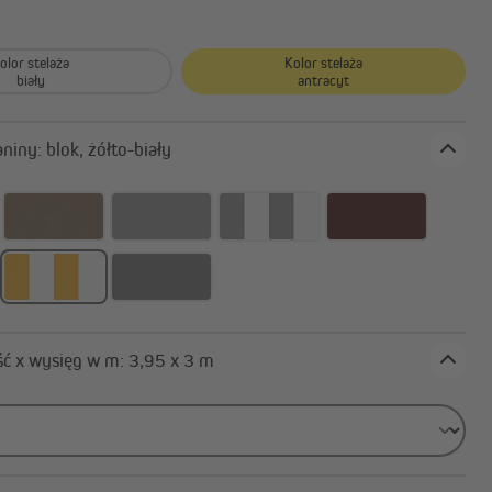
sztem
Akcesoria do żagli
przeciwsłonecznych
olor stelaża
Kolor stelaża
biały
antracyt
Kolor tkaniny: blok, żółto-biały
Rolety zewnętrzne | Rolety
pionowe
Szerokość x wysięg w m: 3,95 x 3 m