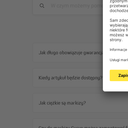
Jak długo obowiązuje gwarancja?
Kiedy artykuł będzie dostępny?
Jak ciężkie są markizy?
Czy do markizy Curve można zamontować f