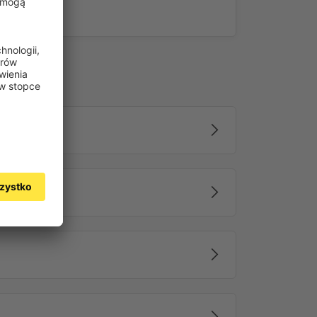
ch rozmiarach
a w standardowych szerokościach od 3,5 do 6
metra.
materiały
zenia tkaniny poliestrowe markizy Quadris LED
h, na przykład bordowym oraz w klasycznej szarości.
ymi wzorami a pasami. Ochrona UV 30+ zapewnia
pędzone na słońcu pod markizą. Solidna konstrukcja
lnie w kolorze białym lub antracytowym.
chnologia zapewniająca
rt użytkowania
kaninę markizy przed warunkami atmosferycznymi.
e oczyszcza tkaninę podczas zwijania, a rynna