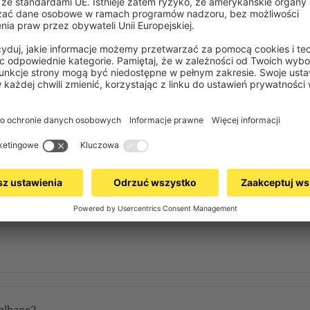
Dostępna w różny
Markiza Quadris LED jest dostępn
Często zadawane pytania
metrów, a jej wysięg sięga do 3,5 
Wysokiej jakości 
Wodoodporne i odporne na zabrud
dostępne są w jaskrawych kolorac
Możesz wybierać między jednolit
bezpieczne i beztroskie godziny s
aluminiowa dostępna jest opcjona
Zaawansowana te
najwyższy komfo
Pełna kaseta skutecznie chroni t
Wbudowana szczotka automatyczni
albanę?