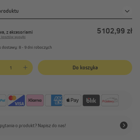
produktu
5102,99 zł
a, z akcesoriami
z kosztów wysyłki
 dostawy: 8 - 9 dni roboczych
produktu: Wprowadź żądaną ilość lub użyj przycisków, aby zwiększyć lub 
Do koszyka
pytania o produkt? Napisz do nas!