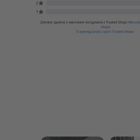
tkanina jest automatycznie oczyszczana z większych 
Do dokładniejszego czyszczenia zalecamy:
regularne przecieranie wilgotną szmatką,
stosowanie łagodnego roztworu mydła przy silni
delikatne czyszczenie miękką szczotką w razie po
Unikaj agresywnych środków czyszczących i myjek ciś
Stwórz swoją prywatną oazę relaksu na świeżym powi
LED – idealnym towarzyszem spokojnych chwil.