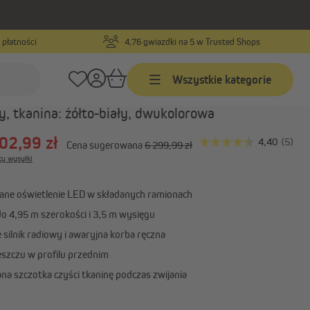
 płatności
4,76 gwiazdki na 5 w Trusted Shops
Numer produktu:
1000028766
Wszystkie kategorie
 kasecie Quadris LED
3,95 x 3 m,
, tkanina: żółto-biały, dwukolorowa
Markizy
02,99 zł
Cena sugerowana
6 299,99 zł
yjne
Markizy na wymiar
ty wysyłki
Markizy w standardowych
rznych
rozmiarach
ane oświetlenie LED w składanych ramionach
Markizy z ramionami
o 4,95 m szerokości i 3,5 m wysięgu
ar
przegubowymi
silnik radiowy i awaryjna korba ręczna
Pokaż wszystko
eszczu w profilu przednim
na szczotka czyści tkaninę podczas zwijania
Żagle przeciwsłoneczne