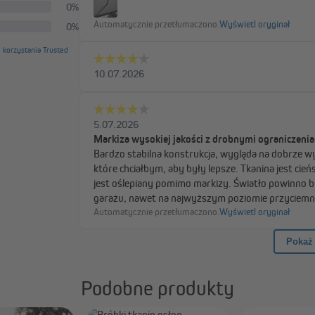
zabrudzeń przy każdym zwijaniu.
ejszych zabrudzeniach,
trzeby.
nieniowych, aby chronić tkaninę.
etrzu z markizą w kasecie Quadris
Podobne produkty