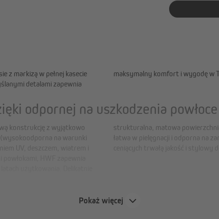
sie z markizą w pełnej kasecie
maksymalny komfort i wygodę w Tw
ślanymi detalami zapewnia
zięki odpornej na uszkodzenia powłoc
iową konstrukcję z wyjątkowo
zesny, elegancki wygląd, jest
(wysokoodporna na warunki
 ją idealnym wyborem dla osób
niem UV, deszczem, wiatrem i
ceniących trwałą jakość i stylowy d
mi powłokami, HWF zapewnia
latach użytkowania. Delikatnie
Pokaż więcej