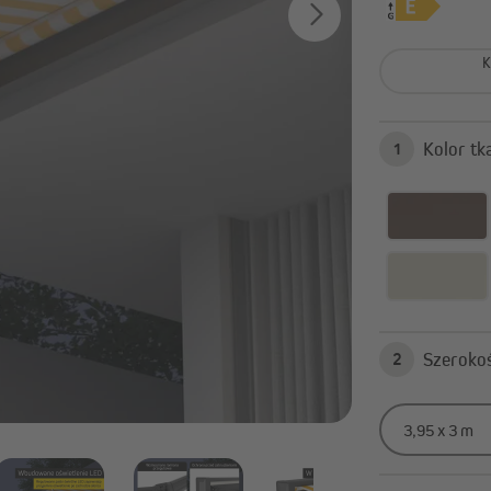
Pergola z ruchomymi lamelami
Parasole z centralnym ma
Akcesoria do pergoli
Parasole na wysięgniku
K
Podstawa parasola
Pokaż wszystko
1
awilony ogrodowe
Osłony balkonowe
Ogrzewacze na podczerwień
Osłony balkonowe
Akcesoria i części zamienne do
Tkaniny osłonowe
pawilonów ogrodowych
Pasy osłonowe
Pokaż wszystko
2