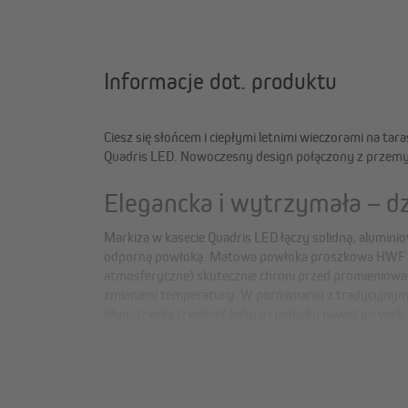
Informacje dot. produktu
Ciesz się słońcem i ciepłymi letnimi wieczorami na tara
Quadris LED. Nowoczesny design połączony z przemy
Elegancka i wytrzymała – d
Markiza w kasecie Quadris LED łączy solidną, alumin
strukturalna, matowa powierzchnia nadaje markizie nowoc
odporną powłoką. Matowa powłoka proszkowa HWF 
łatwa w pielęgnacji i odporna na zarysowania, co czyni
atmosferyczne) skutecznie chroni przed promieniowa
zmianami temperatury. W porównaniu z tradycyjny
długotrwałą trwałość koloru i połysku nawet po wielu 