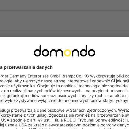
dris LED
zegubowych
kowi radiowemu i dołączonemu
wbudowanej szczotce
y poliestrowe