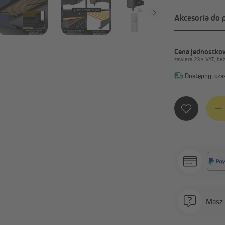
Akcesoria do 
Cena jednostkow
zawiera 23% VAT, be
Dostępny, czas
Ilość 
Masz 