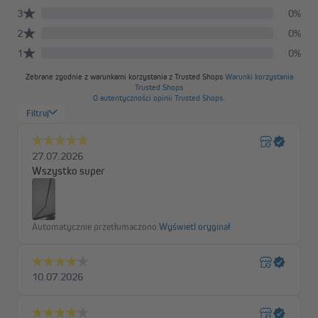
Wysokiej jakości materiały
Wodoodporne i odporne na zabrudzenia tkaniny poliestrowe
markizy Quadris LED dostępne są w jaskrawych kolorach, na
przykład bordowym oraz w klasycznej szarości. Możesz
wybierać między jednolitymi wzorami a pasami. Ochrona UV 30+
zapewnia bezpieczne i beztroskie godziny spędzone na słońcu
pod markizą. Solidna konstrukcja aluminiowa dostępna jest
opcjonalnie w kolorze białym lub antracytowym.
Zaawansowana technologia zapewniająca
najwyższy komfort użytkowania
Pełna kaseta skutecznie chroni tkaninę markizy przed
warunkami atmosferycznymi. Wbudowana szczotka
automatycznie oczyszcza tkaninę podczas zwijania, a rynna
deszczowa w profilu wysięgu zapewnia sprawny odpływ wody.
Kąt nachylenia można ustawić w zakresie od 0° do 20°.
Łatwy montaż
Markizę można zamontować na ścianie lub opcjonalnie na suficie.
Uchwyty sufitowe możesz zamówić osobno w naszym sklepie.