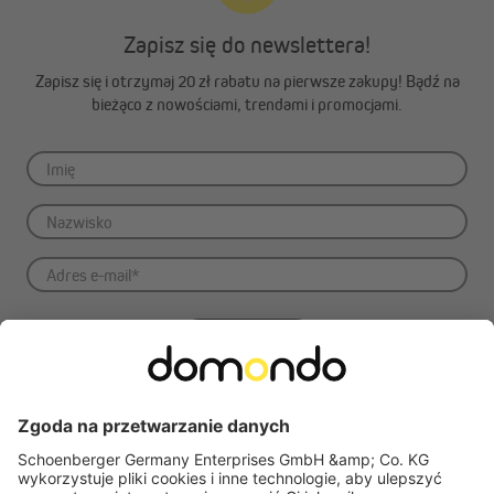
ciśnieniowych, aby chronić tkaninę.
Zapisz się do newslettera!
Stwórz swoją prywatną oazę relaksu na świeżym powietrzu z
markizą w kasecie Quadris LED – idealnym towarzyszem
Zapisz się i otrzymaj 20 zł rabatu na pierwsze zakupy! Bądź na
spokojnych chwil.
bieżąco z nowościami, trendami i promocjami.
Zapisz się
Zapisując się do newslettera, akceptujesz naszą
Polityka prywatności
. W każdej
chwili możesz bezpłatnie zrezygnować z subskrypcji, korzystając z linku
dostępnego w każdej wiadomości e-mail. *Pole obowiązkowe