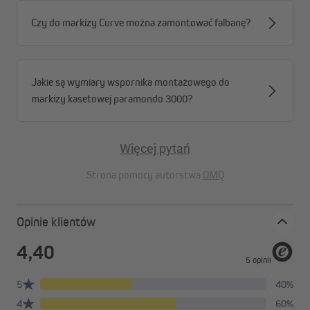
Czy do markizy Curve można zamontować falbanę?
Jakie są wymiary wspornika montażowego do
markizy kasetowej paramondo 3000?
Więcej pytań
Strona pomocy autorstwa
OMQ
Opinie klientów
Dostępna w różnych rozmiarach
Markiza Quadris LED jest dostępna w standardowych
szerokościach od 3,5 do 6 metrów, a jej wysięg sięga do 3,5
metra.