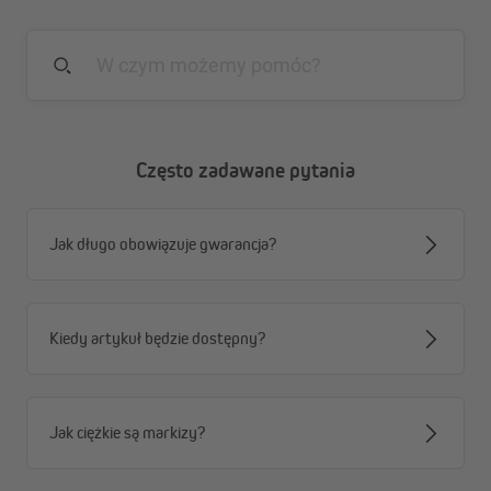
Zalety markizy w kasecie Quadris LED
wbudowane oświetlenie LED w ramionach
przegubowych
w pełni automatyczne sterowanie dzięki silnikowi
radiowemu i dołączonemu pilotowi
kompatybilna ze Smart Home
Często zadawane pytania
innowacyjna funkcja samoczyszczenia dzięki
wbudowanej szczotce
rynna deszczowa w profilu
Jak długo obowiązuje gwarancja?
wodoodporne i odporne na zabrudzenia tkaniny
poliestrowe
Kiedy artykuł będzie dostępny?
Jak ciężkie są markizy?