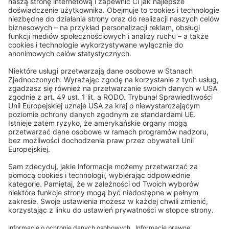
Produkty na miarę
Każdy szczegół wykonany jest na miarę dla Ciebie
Klienci nam ufają
Ponad 5 milionów domów w Europie już wybrało i doceniło
naszą jakość!
Doskonała jakość
Tradycja i jakość od 1878 roku, w uczciwej cenie
Bezpłatna usługa próbek
Przetestuj materiał i kolor, aby znaleźć idealne dopasowanie
do swojego domu.