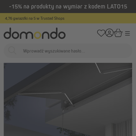
-15% na produkty na wymiar z kodem LATO15
wnej zawartości
/
/
Strona główna
Osłony zewnętrzne
Markizy
Markizy w standardowyc
Produkty na wymiar
…