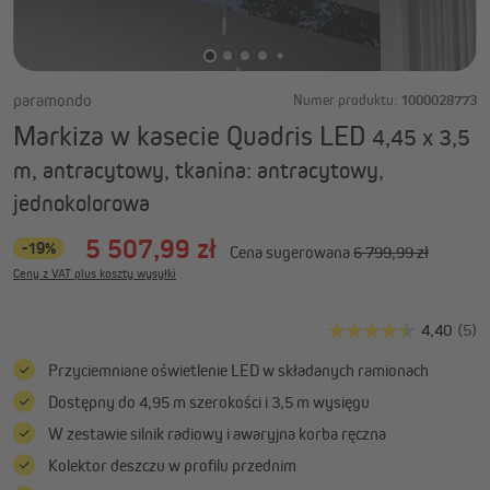
paramondo
Numer produktu:
1000028773
Markiza w kasecie Quadris LED
4,45 x 3,5
m, antracytowy, tkanina: antracytowy,
jednokolorowa
5 507,99 zł
-19%
Cena sugerowana
6 799,99 zł
Ceny z VAT plus koszty wysyłki
Przyciemniane oświetlenie LED w składanych ramionach
Dostępny do 4,95 m szerokości i 3,5 m wysięgu
W zestawie silnik radiowy i awaryjna korba ręczna
Kolektor deszczu w profilu przednim