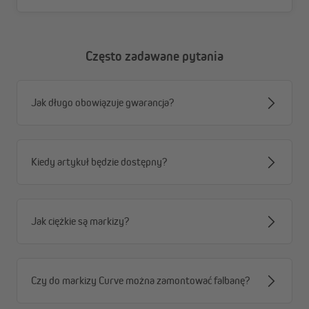
w pełni automatyczne sterowanie dzięki silnikowi
radiowemu i dołączonemu pilotowi
kompatybilna ze Smart Home
Często zadawane pytania
innowacyjna funkcja samoczyszczenia dzięki
wbudowanej szczotce
rynna deszczowa w profilu
Jak długo obowiązuje gwarancja?
wodoodporne i odporne na zabrudzenia tkaniny
poliestrowe
Kiedy artykuł będzie dostępny?
Jak ciężkie są markizy?
Czy do markizy Curve można zamontować falbanę?