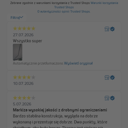
przykład bordowym oraz w klasycznej szarości. Możesz
wybierać między jednolitymi wzorami a pasami. Ochrona UV 30+
zapewnia bezpieczne i beztroskie godziny spędzone na słońcu
pod markizą. Solidna konstrukcja aluminiowa dostępna jest
opcjonalnie w kolorze białym lub antracytowym.
Zaawansowana technologia zapewniająca
najwyższy komfort użytkowania
Pełna kaseta skutecznie chroni tkaninę markizy przed
warunkami atmosferycznymi. Wbudowana szczotka
automatycznie oczyszcza tkaninę podczas zwijania, a rynna
deszczowa w profilu wysięgu zapewnia sprawny odpływ wody.
Kąt nachylenia można ustawić w zakresie od 0° do 20°.
Łatwy montaż
Markizę można zamontować na ścianie lub opcjonalnie na suficie.
Uchwyty sufitowe możesz zamówić osobno w naszym sklepie.
Natomiast uchwyty ścienne są już dołączone do zestawu.