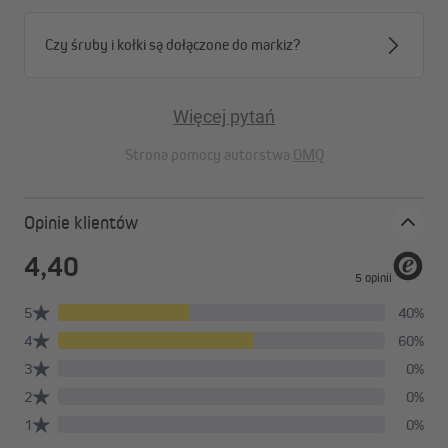
Czy śruby i kołki są dołączone do markiz?
Więcej pytań
Strona pomocy autorstwa
OMQ
Opinie klientów
Dostępna w różnych rozmiarach
Markiza Quadris LED jest dostępna w standardowych
szerokościach od 3,5 do 6 metrów, a jej wysięg sięga do 3,5
metra.
Wysokiej jakości materiały
Wodoodporne i odporne na zabrudzenia tkaniny poliestrowe
markizy Quadris LED dostępne są w jaskrawych kolorach, na