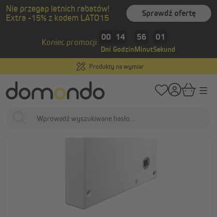
Nie przegap letnich rabatów!
wnej zawartości
Sprawdź ofertę
Extra -15% z kodem LATO15
/
/
Strona główna
Inteligentny dom i napędy
Nawijarki taśmy
Nawijarki 
00
14
56
00
Koniec promocji:
Dni
Godzin
Minut
Sekund
Produkty na wymiar