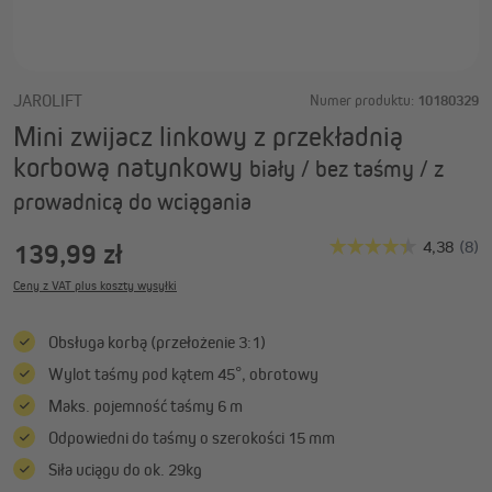
JAROLIFT
Numer produktu:
10180329
Mini zwijacz linkowy z przekładnią
korbową natynkowy
biały / bez taśmy / z
prowadnicą do wciągania
139,99 zł
Ceny z VAT plus koszty wysyłki
Obsługa korbą (przełożenie 3:1)
Wylot taśmy pod kątem 45°, obrotowy
Maks. pojemność taśmy 6 m
Odpowiedni do taśmy o szerokości 15 mm
Siła uciągu do ok. 29kg