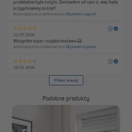
Podobne produkty
JA
prz
poj