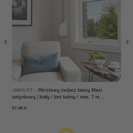
Obrotowy zwijacz taśmy Maxi
JAROLIFT –
natynkowy | biały / bez taśmy / max. 7 m
pojemności taśmy
57,49 zł
45,