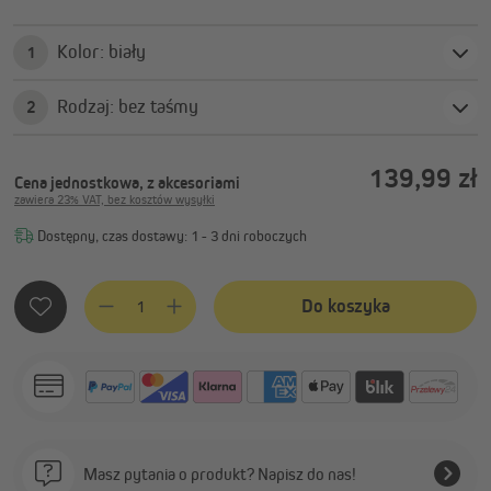
Kolor: biały
1
Rodzaj: bez taśmy
2
139,99 zł
Cena jednostkowa, z akcesoriami
zawiera 23% VAT, bez kosztów wysyłki
Dostępny, czas dostawy: 1 - 3 dni roboczych
Ilość produktu: Wprowadź żądaną ilość lub użyj przycisków, 
Do koszyka
Masz pytania o produkt? Napisz do nas!