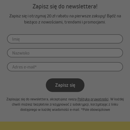
Zapisz się do newslettera!
świeci się stale – urządzenie jest gotowe do pracy
(dodatkowo ułatwia orientację w ciemności)
Zapisz się i otrzymaj 20 zł rabatu na pierwsze zakupy! Bądź na
bieżąco z nowościami, trendami i promocjami.
miga – wykonywane jest polecenie
nie świeci się – urządzenie znajduje się w trybie nauczania
Zapisz się
Zapisując się do newslettera, akceptujesz naszą
Polityka prywatności
. W każdej
chwili możesz bezpłatnie zrezygnować z subskrypcji, korzystając z linku
dostępnego w każdej wiadomości e-mail. *Pole obowiązkowe