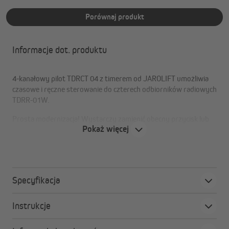
Porównaj produkt
Informacje dot. produktu
4-kanałowy pilot TDRCT 04 z timerem od JAROLIFT umożliwia
czasowe i ręczne sterowanie do czterech odbiorników radiowych
TDRR-01W.
Prosta modernizacja! Wystarczy zamienić obecny przycisk lub
Pokaż więcej
przełącznik na odbiornik radiowy TDRR-01W, aby wygodnie
sterować nie radiowymi silnikami rurowymi za pomocą 4-
kanałowego pilota TDRCT 04 z timerem.
Specyfikacja
Odbiornik radiowy TDRR 01W
Instrukcje