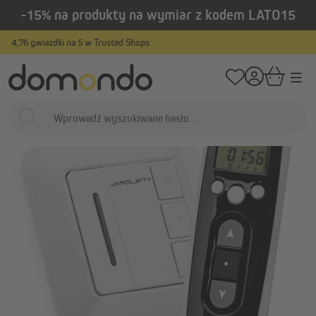
-15% na produkty na wymiar z kodem LATO15
wnej zawartości
/
/
Strona główna
Inteligentny dom i napędy
Inteligentny dom
Inteligen
Produkty na wymiar
…