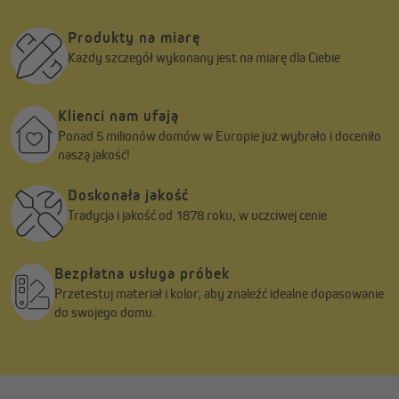
Produkty na miarę
Każdy szczegół wykonany jest na miarę dla Ciebie
Klienci nam ufają
Odbiornik radiowy TDRR-01W składa się z trzech części: modułu
Ponad 5 milionów domów w Europie już wybrało i doceniło
odbiornika, ramki zewnętrznej i ramki nośnej, i jest
naszą jakość!
przeznaczony do montażu podtynkowego. Za pomocą
natynkowej nasadki dostępnej w naszym sklepie, odbiornik
Doskonała jakość
można również zamontować natynkowo.
Tradycja i jakość od 1878 roku, w uczciwej cenie
Odbiornik TDRR-01W można także zintegrować z innymi
zestawami przełączników. Na przykład w ramce Gira 2-fach w
połączeniu z przełącznikiem światła Gira. W tym celu potrzebna
Bezpłatna usługa próbek
jest odpowiednia ramka pośrednia firmy Gira dla modułów
Przetestuj materiał i kolor, aby znaleźć idealne dopasowanie
zegarowych 50x50 mm. Znajdziesz ją w naszym sklepie,
do swojego domu.
podobnie jak wiele innych markowych zestawów przełączników.
Odbiornik może obsługiwać wszystkie silniki rurowe 230 V,
które posiadają dwa przewody sterujące (GÓRA / DÓŁ), a także
przewód fazowy, neutralny i uziemiający.