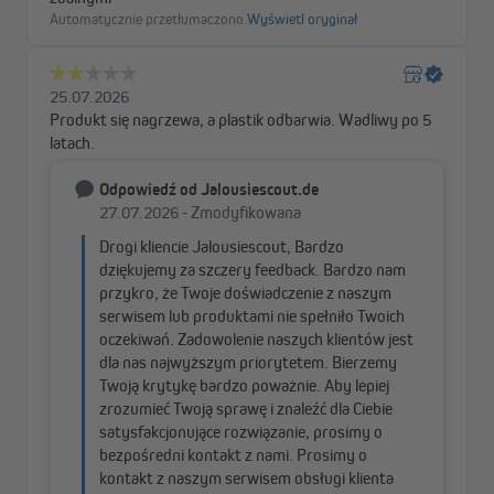
Pilot TDRCT 04 umożliwia zaprogramowanie czterech kanałów
do sterowania dowolną liczbą silników oraz odbiorników
radiowych jednocześnie. Po wybraniu kanału i naciśnięciu
przycisku GÓRA, STOP lub DÓŁ, a także podczas sterowania
czasowego, wszystkie przypisane urządzenia działają
równocześnie. Oczywiście każdy kanał może być również
przypisany do pojedynczego silnika.
Za pomocą pilota można także ustawiać krańcówki w silnikach
TDEF.
W zestawie z pilotem TDRCT 04 znajduje się praktyczny uchwyt
ścienny, który można łatwo zamontować na ścianie,
wykorzystując otwory montażowe znajdujące się w uchwycie.