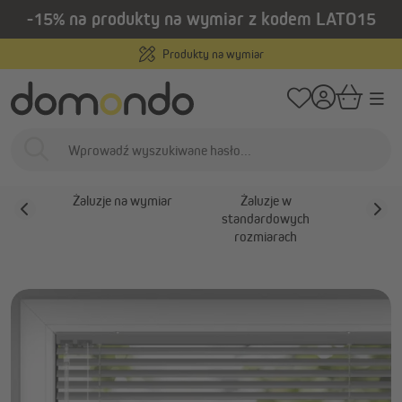
-15% na produkty na wymiar z kodem LATO15
wnej zawartości
/
/
Strona główna
Osłony wewnętrzne
Żaluzje
Żaluzje aluminiowe
Produkty na wymiar
Żaluzje aluminiowe
Żaluzje
Żaluzje na wymiar
Żaluzje w
Żaluzje
standardowych
rozmiarach