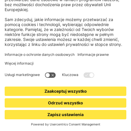
VICTORIA M
Żaluzja aluminiowa LightLess Prime | 25 mm,
zaciemniająca, 60 x 130 cm, szaro-beżowy mat
Lepsze zaciemnienie dzięki grubszej konstrukcji lameli
Skuteczna ochrona prywatności
226,99 zł