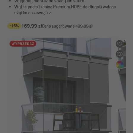
Wygodny montaż do ściany lub sufitu
Wytrzymała tkanina Premium HDPE do długotrwałego
użytku na zewnątrz
-15%
169,99 zł
Cena sugerowana
199,99 zł