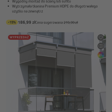
Wygodny montaż do ściany lub sufitu
Wytrzymała tkanina Premium HDPE do długotrwałego
użytku na zewnątrz
-15%
186,99 zł
Cena sugerowana
219,99 zł