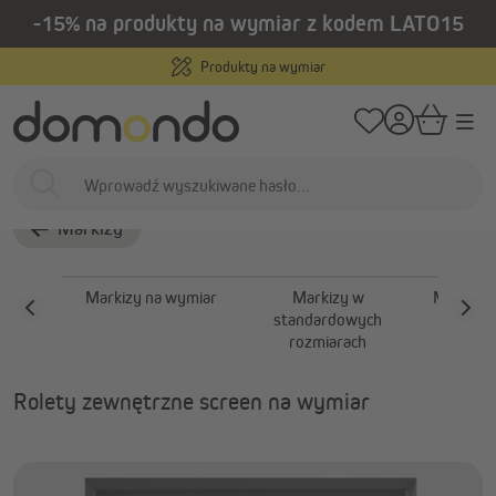
-15% na produkty na wymiar z kodem LATO15
wnej zawartości
/
/
Strona główna
Osłony zewnętrzne
Markizy
Rolety zewnętrzne | Ro
Produkty na wymiar
Rolety zewnętrzne |
Rolety pionowe
Markizy
Markizy na wymiar
Markizy w
Markizy 
standardowych
prze
rozmiarach
Rolety zewnętrzne screen na wymiar