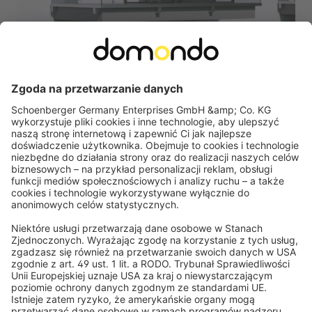
PARAMONDO
Roleta na balkon/markiza pionowa | 140 x 240 cm,
pomarańczowy
Wygodny montaż do ściany lub sufitu
Wytrzymała tkanina Premium HDPE do długotrwałego
użytku na zewnątrz
-15%
144,49 zł
Cena sugerowana
169,99 zł