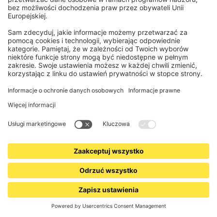
PARAMONDO
Roleta na balkon/markiza pionowa | 160 x 140 cm,
pomarańczowy