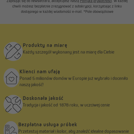
Zapisując się do newslettera, akceptujesz naszą
Polityka prywatności
. W każdej
chwili możesz bezpłatnie zrezygnować z subskrypcji, korzystając z linku
dostępnego w każdej wiadomości e-mail. *Pole obowiązkowe
Produkty na miarę
Każdy szczegół wykonany jest na miarę dla Ciebie
Klienci nam ufają
Ponad 5 milionów domów w Europie już wybrało i doceniło
naszą jakość!
Doskonała jakość
Tradycja i jakość od 1878 roku, w uczciwej cenie
Bezpłatna usługa próbek
Przetestuj materiał i kolor, aby znaleźć idealne dopasowanie