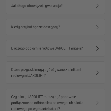
Jak długo obowiązuje gwarancja?
Przegląd pilotów radiowych TDRC
Wybierz pilot odpowiedni do swoich potrzeb: 1-, 4-, 8- lub 16-
Kiedy artykuł będzie dostępny?
kanałowy, a także 4-kanałowy z timerem. Liczba kanałów
określa, ile silników lub odbiorników radiowych można sterować
za pomocą jednego pilota. Dodatkowo możliwe jest przypisanie
kilku silników lub odbiorników radiowych do jednego kanału.
Dlaczego odbiorniki radiowe JAROLIFT migają?
Które przyciski mogą być używane z silnikami
radiowymi JAROLIFT?
Czy piloty JAROLIFT muszą być ponownie
podłączone do odbiornika radiowego lub silnika
radiowego po wymianie baterii?