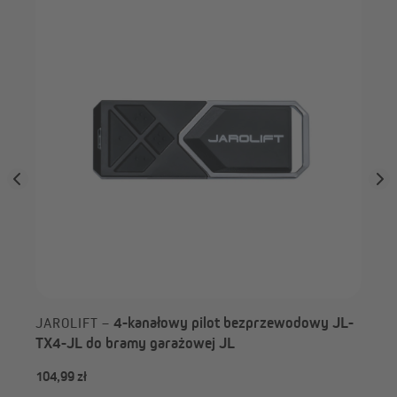
wy
JAROLIFT odbiornik radiowy
JAROLIFT odbiornik radiowy
natynkowy TDRR 01
przycisk pojedynczy TDRR
01W
JAROLIFT odbiornik radiowy
4-kanałowy pilot bezprzewodowy JL-
JAROLIFT –
przycisk podwójny TDRR 02W
TX4-JL do bramy garażowej JL
104,99 zł
od 