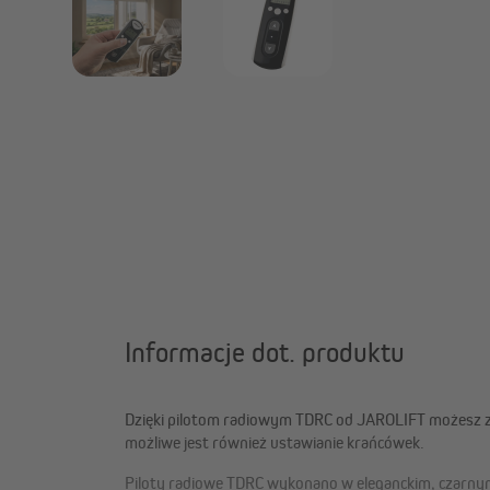
Informacje dot. produktu
Dzięki pilotom radiowym TDRC od JAROLIFT możesz zd
możliwe jest również ustawianie krańcówek.
Piloty radiowe TDRC wykonano w eleganckim, czarny