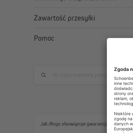
Zawartość przesyłki
Pomoc
Jak długo obowiązuje gwarancja?