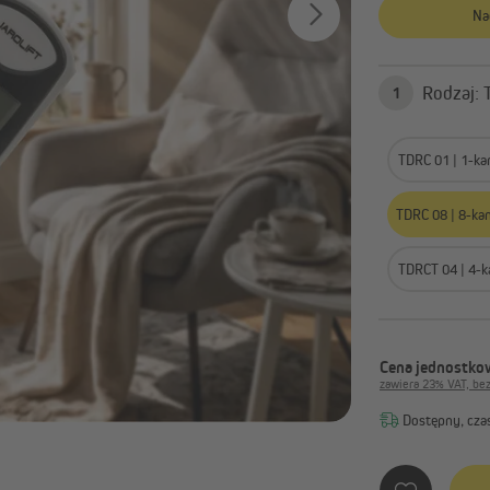
nteligentny dom
Elektronika i radiotechnika
Na
Inteligentny dom Jalousiescout
Piloty i systemy radiowe
Inteligentny dom Homepilot
Instalacja elektryczna
1
Programatory czasowe
Pokaż wszystko
TDRC 01 | 1-ka
TDRC 08 | 8-ka
TDRCT 04 | 4-k
Cena jednostkow
zawiera 23% VAT, be
Dostępny, czas
Ilość 