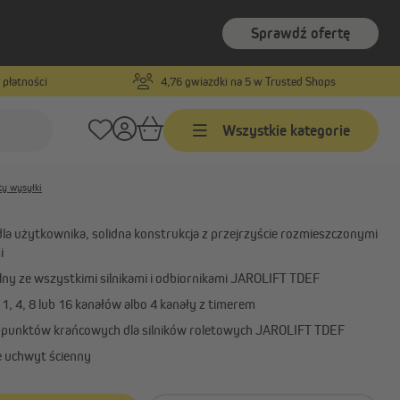
Sprawdź ofertę
 płatności
4,76 gwiazdki na 5 w Trusted Shops
Numer produktu:
10050222
diowy TDRC
8-kanałowy TDRC 08
Wszystkie kategorie
ty wysyłki
Programatory czasowe
Programatory przewodowe z
dla użytkownika, solidna konstrukcja z przejrzyście rozmieszczonymi
odbiornikiem radiowym
i
Programatory czasowe
ny ze wszystkimi silnikami i odbiornikami JAROLIFT TDEF
bezprzewodowe
, 4, 8 lub 16 kanałów albo 4 kanały z timerem
Akcesoria do programatorów
 punktów krańcowych dla silników roletowych JAROLIFT TDEF
 uchwyt ścienny