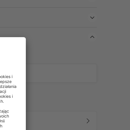
 możesz sterować jednym lub kilkoma silnikami
C 08, TDRC 16 oraz TDRCT 04 oferują również tryb
e zaprogramowane silniki lub odbiorniki można
ie.
em czasowym (model TDRCT 04) dodatkowo umożliwia
do czterech odbiorników lub silników radiowych.
dnia i godziny pracy (np. wtorek 8:00 – GÓRA, 19:00
h dostępnych schematów tygodniowych (np.
 21:30 – DÓŁ).