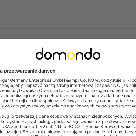
Warianty modeli
W zależności od wybranego pilota
pojedynczo. Modele TDRC 04, TDR
grupowy, dzięki któremu wszystki
podnosić lub opuszczać jednocześn
Często zadawane pytania
4-kanałowy pilot z programator
zintegrowane sterowanie czasowe 
Można ustawić konkretne dni tygo
– DÓŁ) lub wybrać jeden z trzec
poniedziałek–piątek 9:00 – GÓRA,