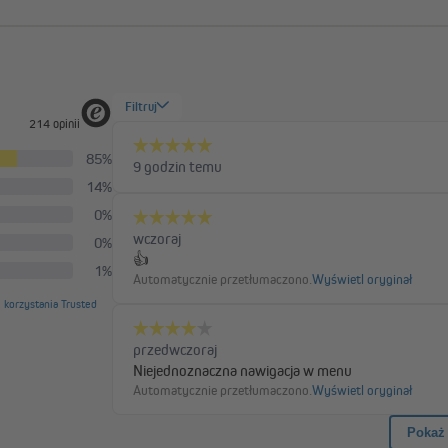
radiowy natynkowy TDRR
radiowy przycisk
01
pojedynczy TDRR 01W