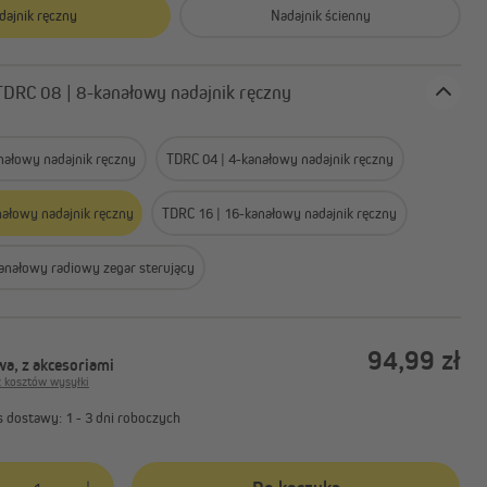
Silniki do bram garażowych
dajnik ręczny
Nadajnik ścienny
Akcesoria do silników bram
garażowych
Rodzaj: TDRC 08 | 8-kanałowy nadajnik ręczny
nałowy nadajnik ręczny
TDRC 04 | 4-kanałowy nadajnik ręczny
nałowy nadajnik ręczny
TDRC 16 | 16-kanałowy nadajnik ręczny
anałowy radiowy zegar sterujący
94,99 zł
a, z akcesoriami
z kosztów wysyłki
 dostawy: 1 - 3 dni roboczych
produktu: Wprowadź żądaną ilość lub użyj przycisków, aby zwiększyć lub 