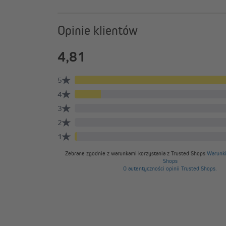
odbiornik
radiowy
przełącznik światła
TDRRUP podtynkowy
radiowy TDRRUP-L
podtynkowy
Opinie klientów