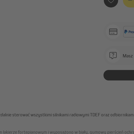
Masz 
alnie sterować wszystkimi silnikami radiowymi TDEF oraz odbiornikami
m lakierze fortepianowym i wyposażono w biały, gumowy pierścień ochr