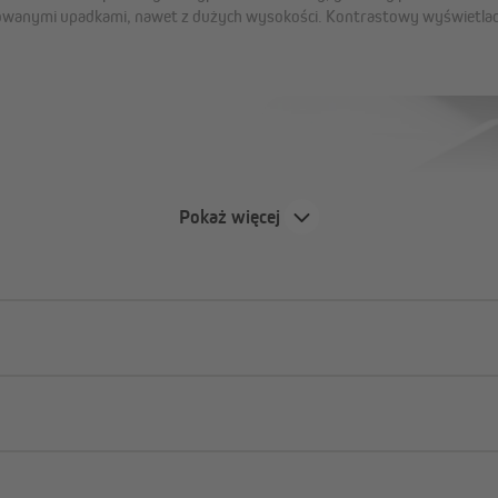
owanymi upadkami, nawet z dużych wysokości. Kontrastowy wyświetlac
Pokaż więcej
RC
- lub 16-kanałowy, a także 4-
ików lub odbiorników radiowych
możliwe jest przypisanie kilku
.