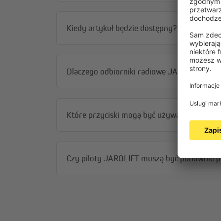
Kiedy artykuł będzie dostępny?
Modernizacja rolet
Dlaczego odbiorniki radiowe JAROLIFT miga
Chcesz zmodernizować rolety do sterowania radioweg
domu.
Które przyciski mogą być używane z silni
Czy piloty JAROLIFT muszą być ponownie po
JAROLIFT 1-kanałowy
JAROLIFT 1-kanałowy