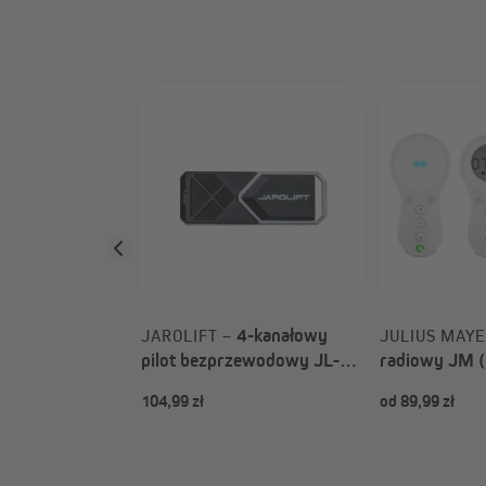
Kabel
 do
 odbiornika
DRR 01 | 2 m,
4-kanałowy
JAROLIFT –
JULIUS MAY
pilot bezprzewodowy JL-
radiowy JM (
TX4-JL do bramy garażowej
wyboru)
104,99 zł
od 89,99 zł
JL