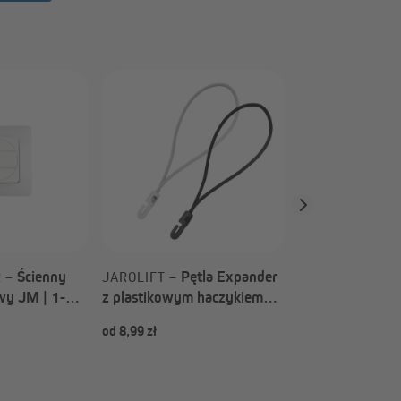
Opa
JAROLIFT –
zaciskowa z tw
sztucznego (Ro
wyboru)
Ścienny
Pętla Expander
R –
JAROLIFT –
wy JM | 1-
z plastikowym haczykiem
-1 / biały
(Rodzaj do wyboru)
od 8,99 zł
od 6,99 zł