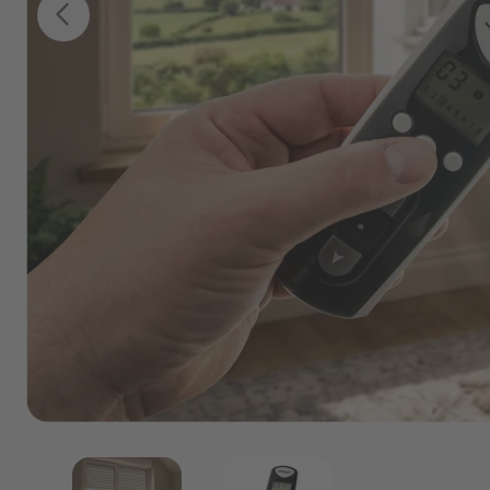
I
Darmowe próbki