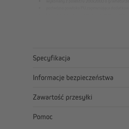
wykonany z poliestru 200x200D o gramaturz
podwójna powłoka PU zapewniająca dodatkow
łatwa obsługa dzięki zintegrowanemu zamkow
do wygodnego zakładania
Specyfikacja
Informacje bezpieczeństwa
Zawartość przesyłki
Pomoc