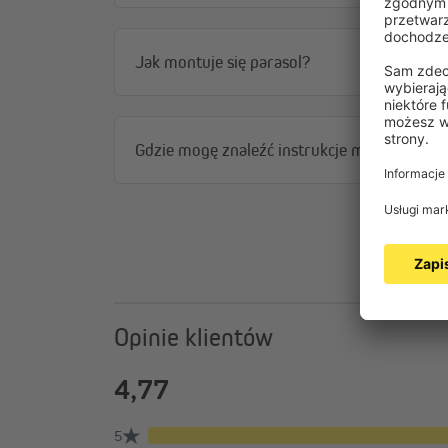
Jak montuje się parasol?
Gdzie mogę znaleźć instrukcje montażu / i
Opinie klientów