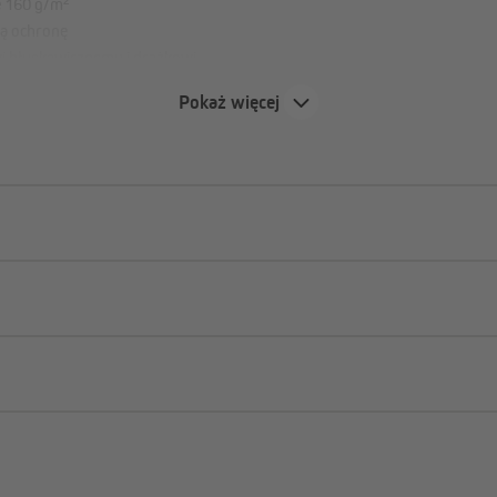
e 160 g/m²
ą ochronę
i błyskawicznemu i drążkowi
Pokaż więcej