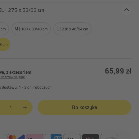
sztem
Akcesoria do żagli
przeciwsłonecznych
odzaj: XL | 275 x 53/63 cm
0 cm
M | 180 x 30/40 cm
L | 236 x 46/54 cm
63 cm
Rolety zewnętrzne | Rolety
pionowe
65,99 zł
a, z akcesoriami
z kosztów wysyłki
 dostawy: 1 - 3 dni roboczych
produktu: Wprowadź żądaną ilość lub użyj przycisków, aby zwiększyć lub 
Do koszyka