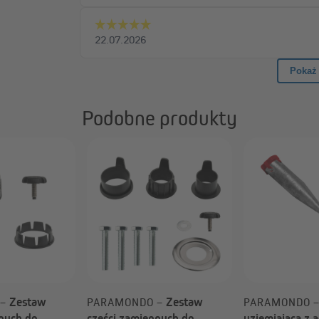
Podobne produkty
Zestaw
Zestaw
 –
PARAMONDO –
PARAMONDO 
nnych do
części zamiennych do
uziemiająca z 