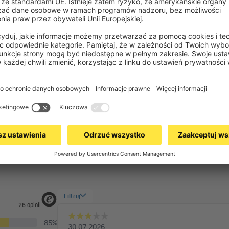
nstrukcje dotyczące osłon przeciwsłonecznych paramondo?
Więcej pytań
Strona pomocy autorstwa
OMQ