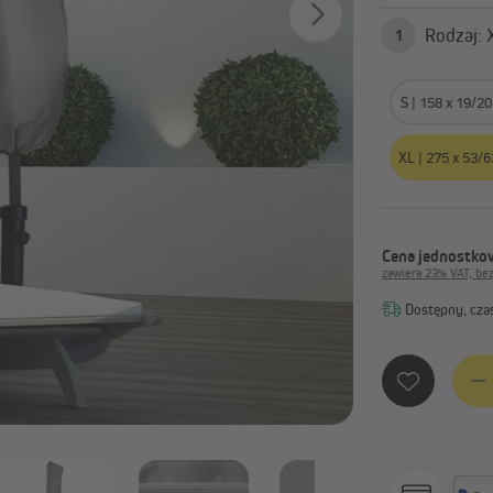
Pergola z ruchomymi lamelami
Parasole z centralnym ma
Akcesoria do pergoli
Parasole na wysięgniku
R
1
Podstawa parasola
Pokaż wszystko
S | 158 x 19/2
XL | 275 x 53/
awilony ogrodowe
Osłony balkonowe
Ogrzewacze na podczerwień
Osłony balkonowe
Akcesoria i części zamienne do
Tkaniny osłonowe
pawilonów ogrodowych
Cena jednostkow
Pasy osłonowe
zawiera 23% VAT, be
Pokaż wszystko
Dostępny, czas
Ilość 