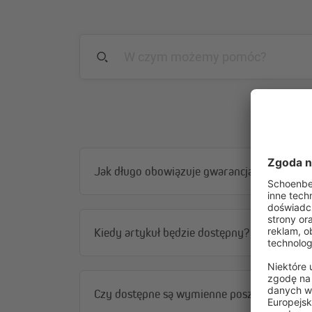
Jak długo obowiązuje gwarancja?
Kiedy artykuł będzie dostępny?
Czy dostępne są wymienne poszycia do para