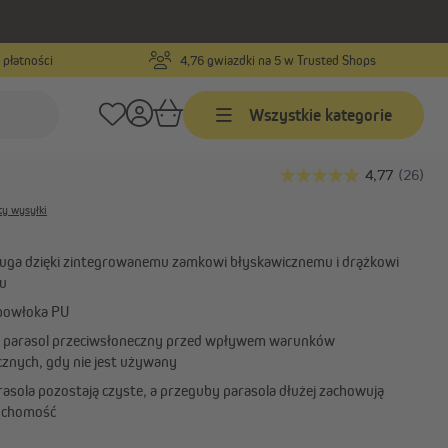
 płatności
4,76 gwiazdki na 5 w Trusted Shops
Numer produktu:
10260096
Wszystkie kategorie
 ochronny na parasol
XL, 275 x 53/63 cm
Markizy
ty wysyłki
yjne
Markizy na wymiar
Markizy w standardowych
uga dzięki zintegrowanemu zamkowi błyskawicznemu i drążkowi
rznych
rozmiarach
u
Markizy z ramionami
powłoka PU
ar
przegubowymi
 parasol przeciwsłoneczny przed wpływem warunków
Pokaż wszystko
znych, gdy nie jest używany
rasola pozostają czyste, a przeguby parasola dłużej zachowują
uchomość
Żagle przeciwsłoneczne