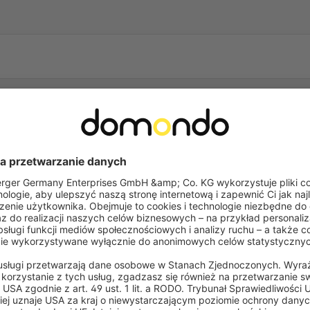
Często zadawane pytania
soli?