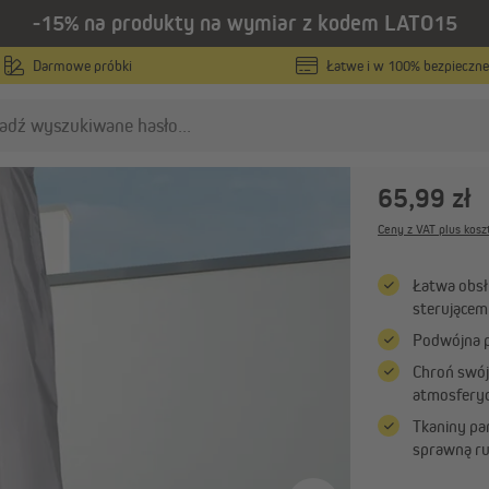
-15% na produkty na wymiar z kodem LATO15
/
e
Części zamienne i akcesoria do parasoli
Darmowe próbki
Łatwe i w 100% bezpieczne
paramondo
Pokrowiec
65,99 zł
oskitiery
Rolety zewnętrzne
Ceny z VAT plus kosz
Moskitiery na wymiar
Rolety zewnętrzne elewac
na wymiar
Moskitiery w standardowych
Łatwa obsł
rozmiarach
Pancerze do rolet zewnęt
sterującem
na wymiar
Moskitiery drzwiowe
Podwójna 
Żaluzje fasadowe na wymi
Pokaż wszystko
Chroń swój
Pokaż wszystko
atmosferyc
Tkaniny pa
sprawną r
ergole
Parasole ogrodowe