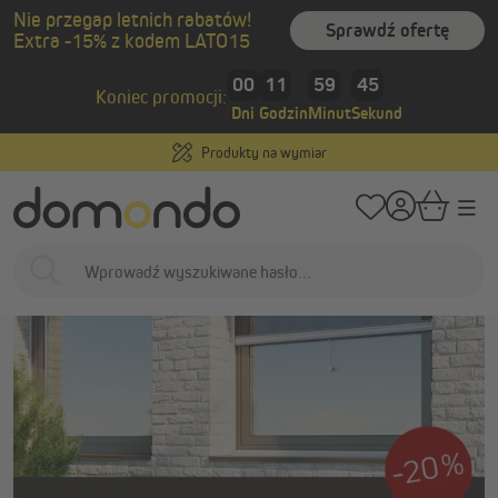
Nie przegap letnich rabatów!
wnej zawartości
Sprawdź ofertę
Extra -15% z kodem LATO15
/
Strona główna
Promocje
Otwórz się na lato!
00
11
59
44
Otwórz się na lato!
Koniec promocji:
Dni
Godzin
Minut
Sekund
Produkty na wymiar