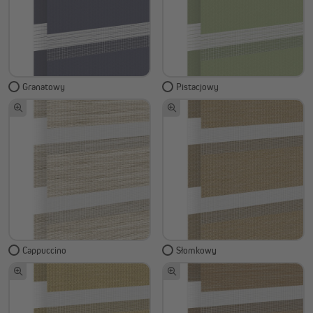
Granatowy
Pistacjowy
Cappuccino
Słomkowy