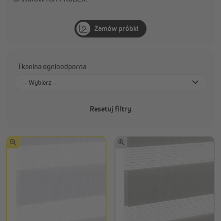
Zamów próbki
Tkanina ognioodporna
-- Wybierz --
Nie
Resetuj filtry
Tak