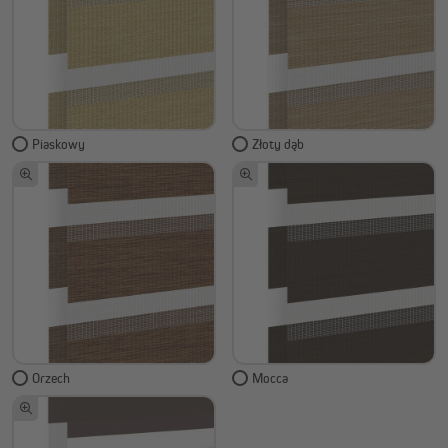
Piaskowy
Złoty dąb
Orzech
Mocca