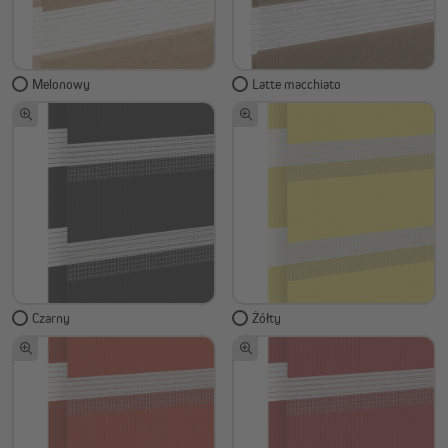
Melonowy
Latte macchiato
Czarny
Żółty