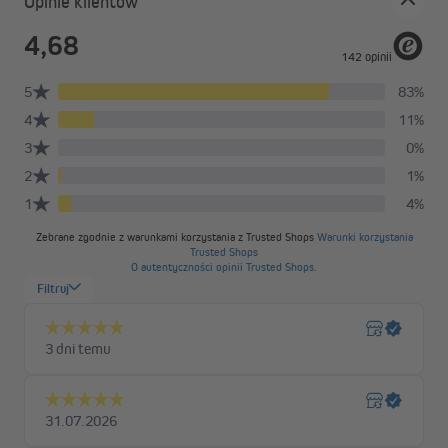
Opinie klientów
Wysoka jakość i ponadczasowy design
Chcemy zaoferować Ci roletę dzień i noc Elegance, która łączy
świetną jakość z rozsądną ceną. Wykorzystujemy trwałe
materiały i nowoczesne techniki produkcji, aby powstał produkt
solidny, estetyczny i odporny na upływ czasu. Roleta na wymiar
została zaprojektowana z dbałością o detale, dzięki czemu