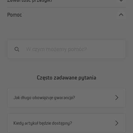
Szybki montaż – roleta jest dostarczana
Pomoc
przygotowana do założenia
Wysoka jakość wykonania gwarantuje trwałość i
niezawodność na lata
Swoboda montażu – roleta dostępna również w
wersji bezinwazyjnej
Cięcie ultradźwiękowe zapewnia idealnie gładkie
krawędzie i perfekcyjne dopasowanie tkaniny
Materiał jest odporny na promieniowanie UV i wilgoć,
dzięki czemu zachowuje kolor i kształt nawet przy
Często zadawane pytania
intensywnym nasłonecznieniu
Komponenty PVC są trwałe i odporne na działanie
promieni UV, co podnosi żywotność całej rolety
Jak długo obowiązuje gwarancja?
Wszystkie tkaniny posiadają certyfikat OEKO-TEX®
Standard 100, potwierdzający ich bezpieczeństwo i
jakość
Kiedy artykuł będzie dostępny?