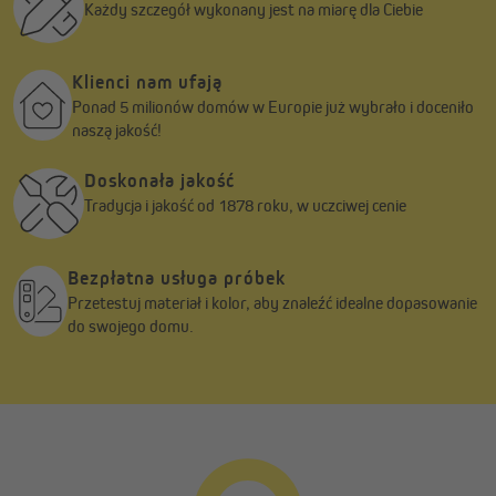
Każdy szczegół wykonany jest na miarę dla Ciebie
Klienci nam ufają
Ponad 5 milionów domów w Europie już wybrało i doceniło
naszą jakość!
Doskonała jakość
Tradycja i jakość od 1878 roku, w uczciwej cenie
Najwyższa jakość z UE, z myślą o zrównoważonym
rozwoju i odpowiedzialności etycznej
Bezpłatna usługa próbek
Przetestuj materiał i kolor, aby znaleźć idealne dopasowanie
Nasze produkty powstają zgodnie z rygorystycznymi normami
do swojego domu.
obowiązującymi w Unii Europejskiej, co gwarantuje ich wysoką
jakość, bezpieczeństwo i trwałość. Każda roleta przechodzi
regularne testy i kontrole, aby nie tylko spełniać wymagania
europejskich standardów, ale także przewyższać Twoje
oczekiwania. Wybierając nasze rozwiązania, stawiasz na jakość,
odpowiedzialność i świadome podejście do produkcji.
Zrównoważona produkcja dla ochrony środowiska