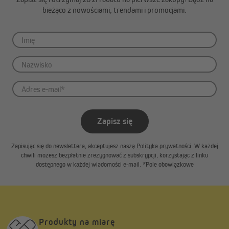
bieżąco z nowościami, trendami i promocjami.
Gwarancja satysfakcji
Jesteśmy pewni jakości rolety dzień i noc Elegance
i zależy nam,
abyś był w pełni zadowolony z zakupu. Jeśli produkt z
jakiegokolwiek powodu nie spełni Twoich oczekiwań, nasz zespół
obsługi klienta pomoże znaleźć najlepsze rozwiązanie. Jesteśmy
tu po to, żebyś czuł się dobrze z każdym wyborem.
Zapisz się
Zapisując się do newslettera, akceptujesz naszą
Polityka prywatności
. W każdej
chwili możesz bezpłatnie zrezygnować z subskrypcji, korzystając z linku
dostępnego w każdej wiadomości e-mail. *Pole obowiązkowe
Produkty na miarę