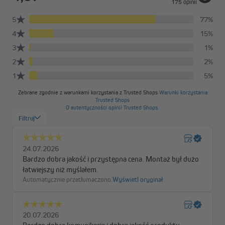
Napięcie diagonalne - praktyczne i stabilne
Diagonalnie napięte linki oraz system napinający ukryty w
aluminiowych szynach zapobiegają opadaniu tkaniny i
zapewniają wyjątkową stabilność. W przeciwieństwie do wielu
innych modeli tu nie jest potrzebny hamulec. Podczas montażu
możesz napiąć roletę plisowaną Pure dokładnie tak mocno, jak
potrzebujesz — a w razie potrzeby łatwo dociągnąć linki później.
Dzięki diagonalnemu systemowi napięcia roletę można
zamontować bardzo blisko szyby, co sprawia, że roleta
pozostaje stabilna i nie chwieje się nawet przy uchylonym oknie.