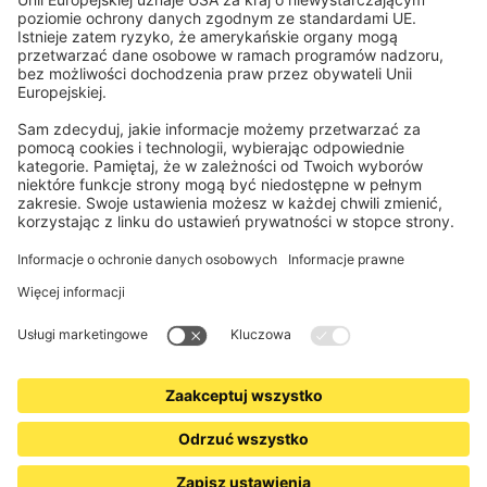
Elektronika i radio
Rejestry / zapisy
Obowiązkowe informacje dla konsumentów
Partnerzy logistyczni
Informacje prawne
Ogólne warunki sprzedaży
Prywatność i ochrona danych
Informacje o utylizacji baterii i sprzętu elektronicznego (BattG /
DEEE)
Warunki gwarancji
Ustawienia plików cookie
Kontakt
Deklaracja dostępności
www.jalousiescout.de
•
www.jalousiescout.at
•
www.domondo.es
•
www.domondo.fr
•
www.domondo.it
•
www.domondo.pl
© 2026 Schoenberger Germany Enterprises GmbH & Co KG. Wszelkie prawa