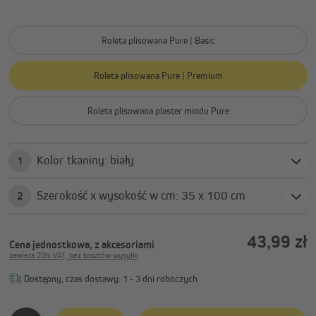
Roleta plisowana Pure | Basic
Roleta plisowana Pure | Premium
Roleta plisowana plaster miodu Pure
Kolor tkaniny: biały
1
Szerokość x wysokość w cm: 35 x 100 cm
2
43,99 zł
Cena jednostkowa, z akcesoriami
zawiera 23% VAT, bez kosztów wysyłki
Dostępny, czas dostawy: 1 - 3 dni roboczych
Ilość produktu: Wprowadź żądaną ilość lub użyj przycisków, 