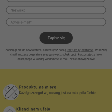
Poniższa tabela przedstawia zestawienie właściwości tkanin
dostępnych w wersji Premium.
Zapisz się
Zapisując się do newslettera, akceptujesz naszą
Polityka prywatności
. W każdej
chwili możesz bezpłatnie zrezygnować z subskrypcji, korzystając z linku
dostępnego w każdej wiadomości e-mail. *Pole obowiązkowe
Produkty na miarę
Każdy szczegół wykonany jest na miarę dla Ciebie
Klienci nam ufają