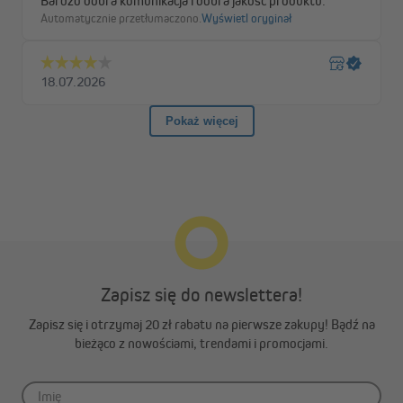
Wygodny montaż bezinwazyjny
Zapisz się do newslettera!
Montaż rolety plisowanej Pure jest wyjątkowo prosty —
odbywa się za pomocą uchwytów zaciskowych montowanych
Zapisz się i otrzymaj 20 zł rabatu na pierwsze zakupy! Bądź na
bezpośrednio na ramie okna. Uchwyty są dołączone do zestawu
bieżąco z nowościami, trendami i promocjami.
i pasują do skrzydeł okiennych o grubości od 15 do 26 mm.
Wysokiej jakości tkaniny poliestrowe