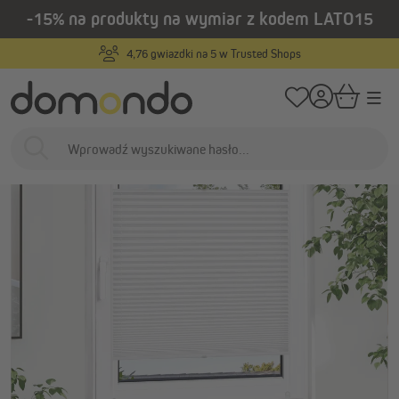
-15% na produkty na wymiar z kodem LATO15
wnej zawartości
/
/
Strona główna
Osłony wewnętrzne
Rolety plisowane
Rolety plisowa
Produkty na wymiar
…