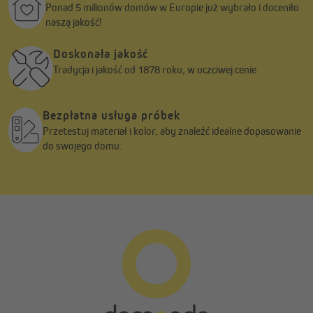
Ponad 5 milionów domów w Europie już wybrało i doceniło
naszą jakość!
Doskonała jakość
Tradycja i jakość od 1878 roku, w uczciwej cenie
Właściwości tkanin
Premium
Bezpłatna usługa próbek
Kolory
biały, beżowy, kremowy,
Przetestuj materiał i kolor, aby znaleźć idealne dopasowanie
szary
do swojego domu.
Przepuszczalność światła
przepuszczające światło
Stopień zaciemnienia
przyciemniający
Ochrona przed ciepłem
średnia
Ochrona przed rażącym
średnia
światłem