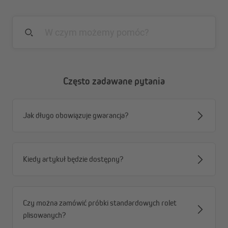
roletę do pożądanej pozycji.
Prosty montaż bezinwazyjny
Mocowanie odbywa się za pomocą uchwytów
zaciskowych bezpośrednio na ramie okna.
Łatwa pielęgnacja
Wystarczy przetrzeć suchą lub lekko wilgotną
Często zadawane pytania
ściereczką, aby utrzymać roletę w idealnym stanie.
Jak długo obowiązuje gwarancja?
Kiedy artykuł będzie dostępny?
Czy można zamówić próbki standardowych rolet
plisowanych?