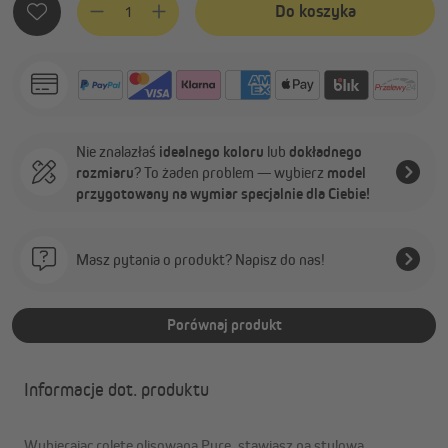
Do koszyka
Nie znalazłaś
idealnego koloru
lub
dokładnego
rozmiaru
? To żaden problem — wybierz
model
przygotowany na wymiar specjalnie dla Ciebie!
Masz pytania o produkt? Napisz do nas!
Porównaj produkt
Informacje dot. produktu
Wybierając roletę plisowaną Pure, stawiasz na stylową