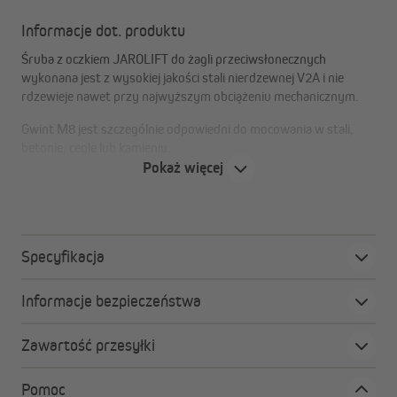
Informacje dot. produktu
Śruba z oczkiem JAROLIFT do żagli przeciwsłonecznych
wykonana jest z wysokiej jakości stali nierdzewnej V2A i nie
rdzewieje nawet przy najwyższym obciążeniu mechanicznym.
Gwint M8 jest szczególnie odpowiedni do mocowania w stali,
betonie, cegle lub kamieniu.
Pokaż więcej
W zestawie znajduje się nakrętka i dwie podkładki.
Wysokiej jakości akcesoria do żagli przeciwsłonecznych stanowią
doskonałe uzupełnienie żagla dzięki solidnej konstrukcji. Do
połączenia żagla ze śrubą z oczkiem polecamy użycie
Specyfikacja
karabińczyka lub śruby rzymskiej.
Informacje bezpieczeństwa
Przykłady mocowania
Zawartość przesyłki
Przedstawiamy przykłady montażu żagla z użyciem śruby z
oczkiem.
Pomoc