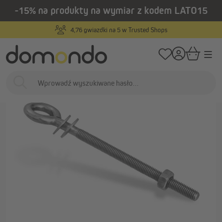
-15% na produkty na wymiar z kodem LATO15
wnej zawartości
/
/
Strona główna
Osłony zewnętrzne
Żagle przeciwsłoneczne
Akcesoria
Produkty na wymiar