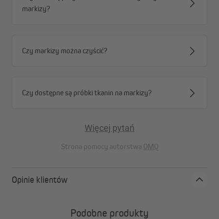
markizy?
Czy markizy można czyścić?
B: Karabińczyk - Śruba z oczkiem - Maszt
Czy dostępne są próbki tkanin na markizy?
Więcej pytań
Strona pomocy autorstwa
OMQ
Opinie klientów
Podobne produkty