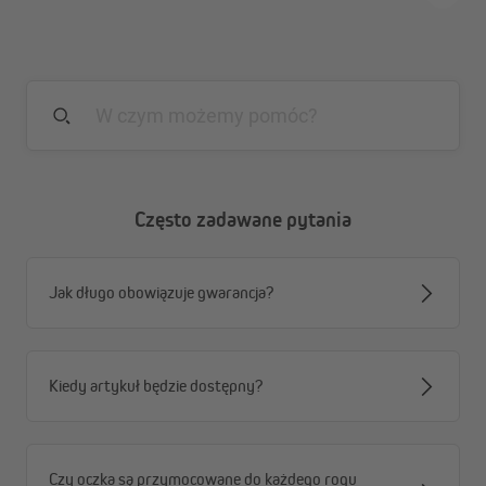
Często zadawane pytania
Jak długo obowiązuje gwarancja?
A: Linka napinająca - Śruba z oczkiem - Maszt
Kiedy artykuł będzie dostępny?
Czy oczka są przymocowane do każdego rogu