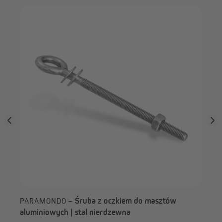
 /
JA
C: Śruba rzymska z hakami - Śruba z oczkiem - Maszt
wy
Śruba z oczkiem do masztów
PARAMONDO –
aluminiowych | stal nierdzewna