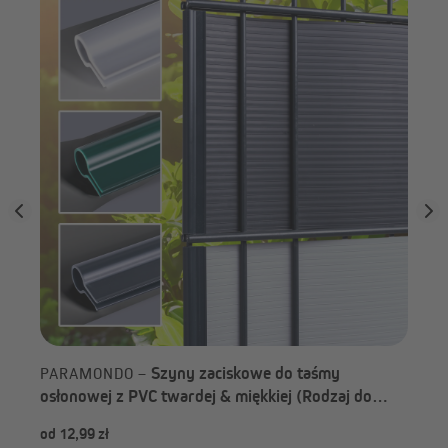
PA
4,7
Szyny zaciskowe do taśmy
PARAMONDO –
osłonowej z PVC twardej & miękkiej (Rodzaj do
wyboru)
od 12,99 zł
199