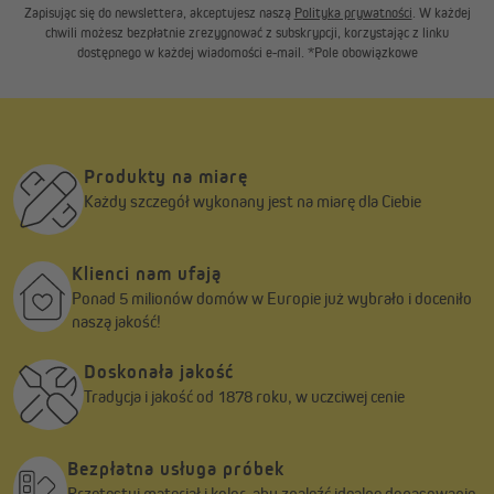
Zapisując się do newslettera, akceptujesz naszą
Polityka prywatności
. W każdej
chwili możesz bezpłatnie zrezygnować z subskrypcji, korzystając z linku
dostępnego w każdej wiadomości e-mail. *Pole obowiązkowe
Produkty na miarę
Każdy szczegół wykonany jest na miarę dla Ciebie
Klienci nam ufają
Ponad 5 milionów domów w Europie już wybrało i doceniło
naszą jakość!
Doskonała jakość
Tradycja i jakość od 1878 roku, w uczciwej cenie
Bezpłatna usługa próbek
Przetestuj materiał i kolor, aby znaleźć idealne dopasowanie