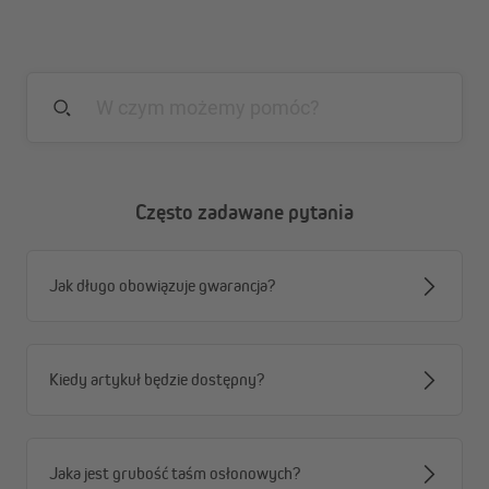
Często zadawane pytania
Jak długo obowiązuje gwarancja?
Kiedy artykuł będzie dostępny?
Szyny zaciskowe JAROLIFT doskonale współgrają z taśmami
Jaka jest grubość taśm osłonowych?