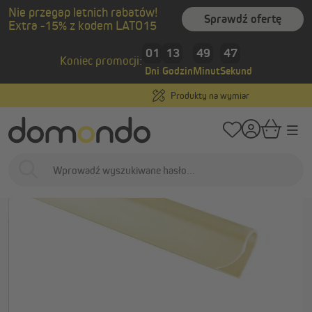
Nie przegap letnich rabatów!
wnej zawartości
Sprawdź ofertę
Extra -15% z kodem LATO15
/
/
Strona główna
Osłony zewnętrzne
Osłony balkonowe
Pasy osłonowe
01
13
49
46
Koniec promocji:
Dni
Godzin
Minut
Sekund
Produkty na wymiar