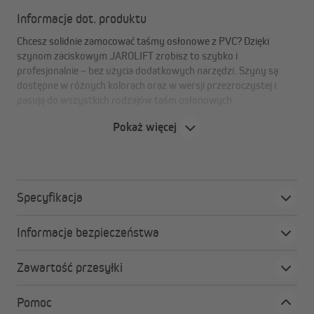
Informacje dot. produktu
Chcesz solidnie zamocować taśmy osłonowe z PVC? Dzięki
szynom zaciskowym JAROLIFT zrobisz to szybko i
profesjonalnie – bez użycia dodatkowych narzędzi. Szyny są
dostępne w różnych kolorach oraz w wersji przezroczystej i
pasują do wszystkich rodzajów taśm osłonowych.
Pokaż więcej
Zalety szyn zaciskowych do taśm osłonowych z
PVC
pasują do taśm osłonowych JAROLIFT z PVC
Specyfikacja
łatwy montaż
perfekcyjny wygląd i pewne trzymanie
Informacje bezpieczeństwa
opakowanie zawiera 25 sztuk, dostępne w różnych
kolorach
Zawartość przesyłki
Pomoc