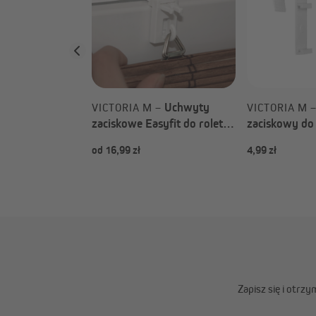
ych Tenebra /
iałowych
Tenebra & rolet
ch Eco na
Uchwyty
VICTORIA M –
VICTORIA M 
zaciskowe Easyfit do rolet
zaciskowy do 
bambusowych & rolet
noc Zevra | n
od 16,99 zł
4,99 zł
bambusowych rzymskich
okienne 5 - 1
(Rodzaj do wyboru)
Zapisz się i otrz