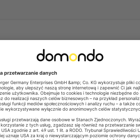
rosty dzięki naszym uniwersalnym
Uniwersalne uchwyty zaciskowe Kl
zamocować bez wiercenia.
Żaluzje
Często zadawane pytania