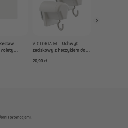
Zevra (Rodzaj 
Zestaw
Uchwyt
VICTORIA M –
rolety
zaciskowy z haczykiem do
aciemniającej
rolety bambusowej & rolety
20,99 zł
od 10,99 zł
iałowej
bambusowej rzymskiej |
ebra
biały, 2 sztuki
dami i promocjami.