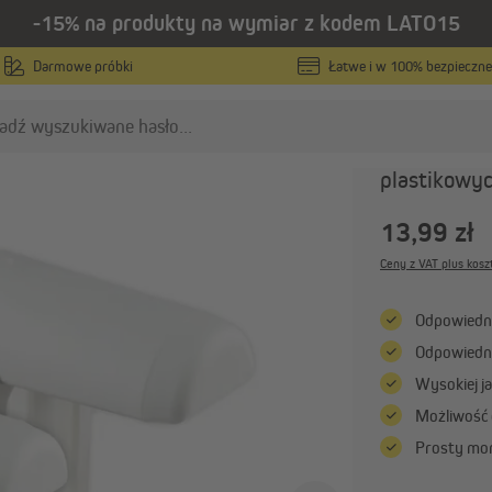
-15% na produkty na wymiar z kodem LATO15
/
we
Akcesoria i części zamienne do rolet
Darmowe próbki
Łatwe i w 100% bezpieczne
VICTORIA M
Uniwersa
plastikowyc
olety plisowane
Rolety materiałowe
13,99 zł
Rolety plisowane na wymiar
Rolety na wymiar
Ceny z VAT plus kosz
Rolety plisowane w
Rolety w standardowych
standardowych rozmiarach
rozmiarach
Odpowiedni
Rolety plisowane bezinwazyjne
Rolety bezinwazyjne
Odpowiedni 
Pokaż wszystko
Pokaż wszystko
Wysokiej j
Możliwość
asłony i firany
Prosty mon
Zasłony na wymiar