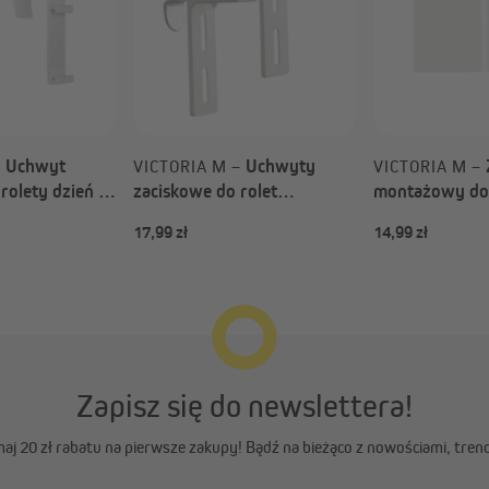
Uchwyt
Uchwyty
–
VICTORIA M –
VICTORIA M –
rolety dzień i
zaciskowe do rolet
montażowy do 
a skrzydło
rzymskich na wymiar &
materiałowej z
17,99 zł
14,99 zł
5 mm | 2 sztuki
gotowych | biały / 2 sztuki
/ rolety mater
termicznej Ten
Zapisz się do newslettera!
ymaj 20 zł rabatu na pierwsze zakupy! Bądź na bieżąco z nowościami, tren