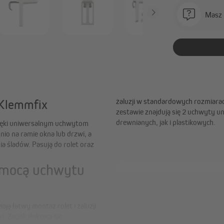
Masz 
żaluzji w standardowych rozmiara
 Klemmfix
zestawie znajdują się 2 uchwyty 
drewnianych, jak i plastikowych.
 dzięki uniwersalnym uchwytom
o na ramie okna lub drzwi, a
a śladów. Pasują do rolet oraz
omocą uchwytu
ą łatwy montaż rolet i żaluzji
i. Zacisk dokręca się