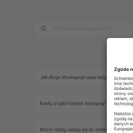
Montaż na skrzydle okna lub drzwi jest wyjątkowo p
uchwytom zaciskowym. Rolety i żaluzje można łatwo 
Rolety
Jak długo obowiązuje gwarancja?
Kiedy artykuł będzie dostępny?
Które rolety nadają się do okien stałych?