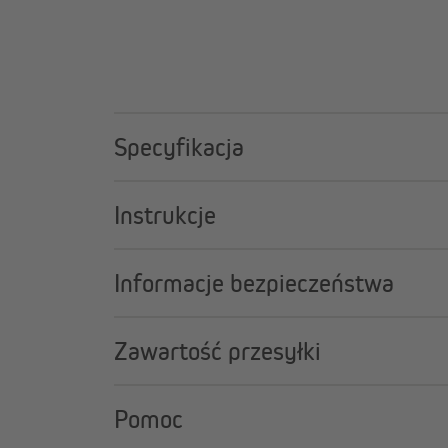
śrubokrętem, zapewniając stabilne trzymanie. To pra
dla okien drewnianych lub plastikowych w wynajmowa
żaluzję można zdjąć w każdej chwili, bez pozostawian
wierceniu.
Specyfikacja
Instrukcje
Informacje bezpieczeństwa
Zawartość przesyłki
Pomoc
Łatwy montaż