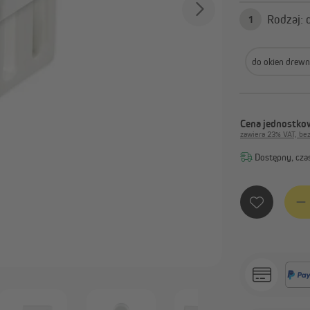
Zasłony gotowe
1
Karnisze i akcesoria
Pokaż wszystko
do okien drewn
Cena jednostkow
zawiera 23% VAT, be
Dostępny, czas
Ilość 