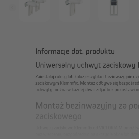
Informacje dot. produktu
Uniwersalny uchwyt zaciskowy
Zainstaluj rolety lub żaluzje szybko i bezinwazyjnie
zaciskowym Klemmfix. Montaż odbywa się bezpośredni
uchwyty można w każdej chwili zdjąć bez pozostawiani
Montaż bezinwazyjny za p
zaciskowego
Uchwyty zaciskowe Klemmfix od VICTORIA M umożliwiaj
bez wiercenia, bezpośrednio na skrzydle okna lub drzw