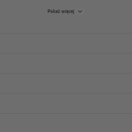
ktyczne rozwiązanie szczególnie
nych mieszkaniach – roletę lub
Pokaż więcej
ia śladów ani otworów po