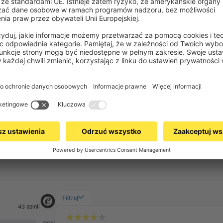
owych Klemmfix.
uj śrubę.
przed ciepłem w roletach na wymiar?
 okna lub drzwi.
będzie stabilnie przylegał do skrzydła okna lub drzwi.
 roletę dzień i noc?
Więcej pytań
Strona pomocy autorstwa
OMQ