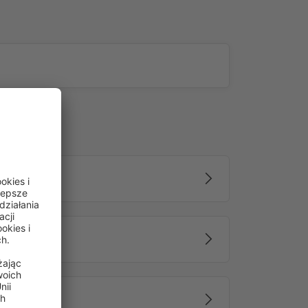
emmfix są odpowiednie do: