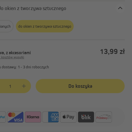
Rodzaj: do okien z tworzywa sztucznego
ianych
do okien z tworzywa sztucznego
13,99 zł
a, z akcesoriami
z kosztów wysyłki
 dostawy: 1 - 3 dni roboczych
produktu: Wprowadź żądaną ilość lub użyj przycisków, aby zwiększyć lub 
Do koszyka