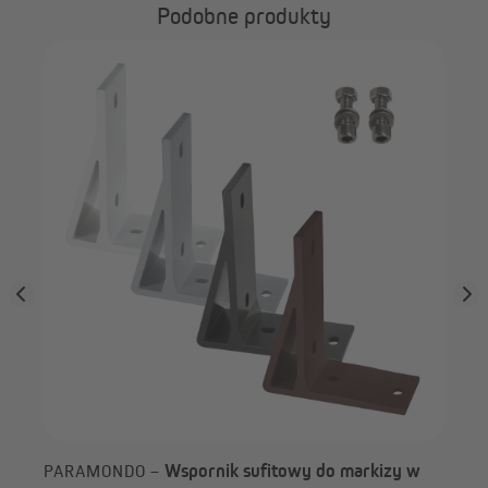
Podobne produkty
Łatwy montaż
PA
kas
Dzięki wspornikowi ściennemu zamontujesz markizę w
półotwartej kasecie Facido 1000 na ścianie bez problemu.
Wspornik sufitowy do markizy w
PARAMONDO –