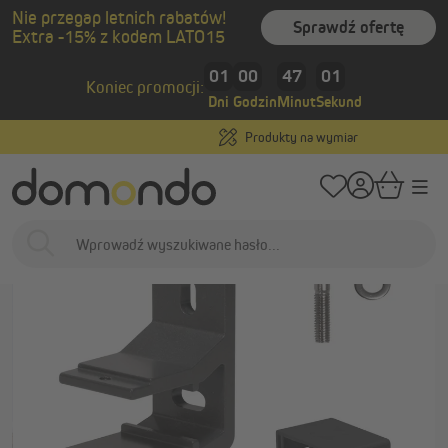
Nie przegap letnich rabatów!
wnej zawartości
Sprawdź ofertę
Extra -15% z kodem LATO15
/
/
Strona główna
Osłony zewnętrzne
Markizy
Akcesoria i części zamien
01
00
47
00
Koniec promocji:
Dni
Godzin
Minut
Sekund
Produkty na wymiar