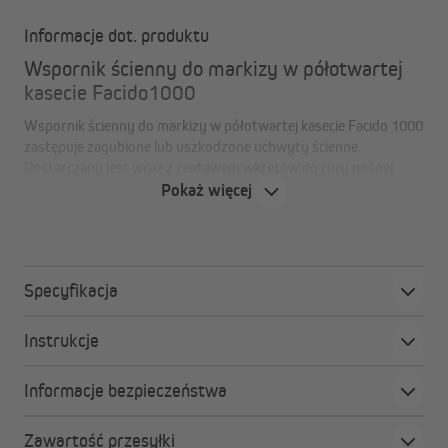
Informacje dot. produktu
Wspornik ścienny do markizy w półotwartej
kasecie Facido1000
Wspornik ścienny do markizy w półotwartej kasecie Facido 1000
zastępuje zagubione lub uszkodzone uchwyty ścienne.
Dostarczany jest wraz z zestawem wkrętów do rury nośnej.
Pokaż więcej
W zestawie nie ma wkrętów do montażu na ścianie.
Zalety wspornika ściennego do markizy w
Specyfikacja
półotwartej kasecie Facido 1000
Instrukcje
Oryginalna jakość
Masz pewność, że oryginalna część pasuje idealnie!
Łatwa wymiana i wydłużenie żywotności:
Informacje bezpieczeństwa
Dzięki części zamiennej wydłużasz żywotność
markizy.
Zawartość przesyłki