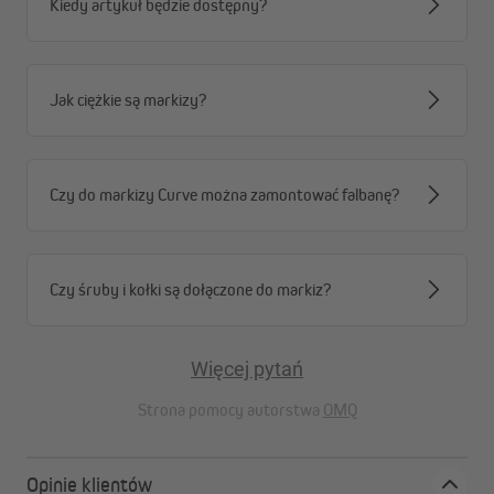
Kiedy artykuł będzie dostępny?
Jak ciężkie są markizy?
Czy do markizy Curve można zamontować falbanę?
Czy śruby i kołki są dołączone do markiz?
Zwróć uwagę:
Więcej pytań
dla
dla
dla
dla
dla
szerokości
szerokości
szerokości
szerokości
szerokości
Strona pomocy autorstwa
OMQ
345 cm
395 cm
445 cm
495 cm
595 cm
Opinie klientów
2
3
3
3
4