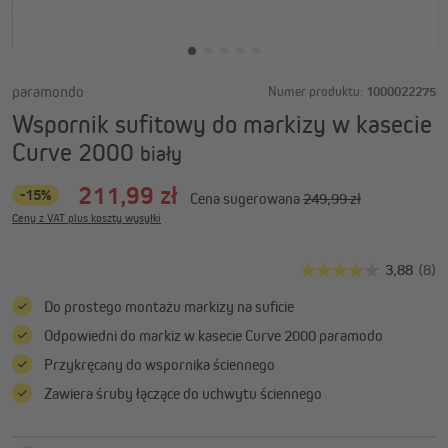
paramondo
Numer produktu:
1000022275
Wspornik sufitowy do markizy w kasecie
Curve 2000
biały
211,99 zł
-15%
Cena sugerowana
249,99 zł
Ceny z VAT plus koszty wysyłki
Do prostego montażu markizy na suficie
Odpowiedni do markiz w kasecie Curve 2000 paramodo
Przykręcany do wspornika ściennego
Zawiera śruby łączące do uchwytu ściennego