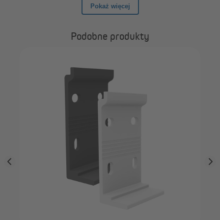
Podobne produkty
PA
kas