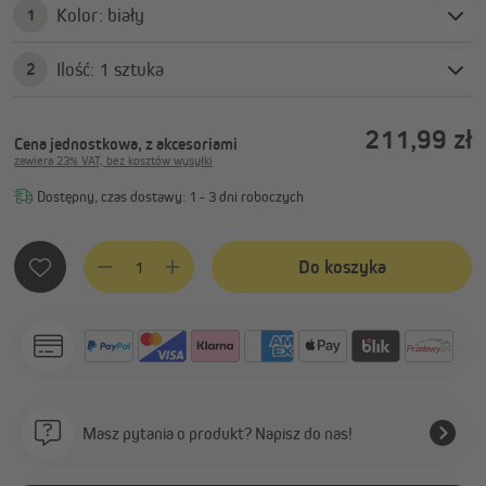
Kolor: biały
1
Ilość: 1 sztuka
2
211,99 zł
Cena jednostkowa, z akcesoriami
zawiera 23% VAT, bez kosztów wysyłki
Dostępny, czas dostawy: 1 - 3 dni roboczych
Ilość produktu: Wprowadź żądaną ilość lub użyj przycisków, 
Do koszyka
Masz pytania o produkt? Napisz do nas!