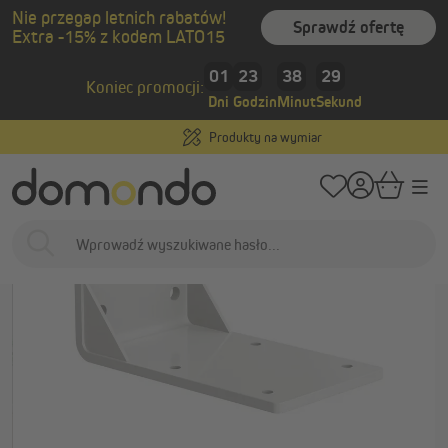
Nie przegap letnich rabatów!
wnej zawartości
Sprawdź ofertę
Extra -15% z kodem LATO15
/
/
Strona główna
Osłony zewnętrzne
Markizy
Akcesoria i części zamien
01
23
38
28
Koniec promocji:
Dni
Godzin
Minut
Sekund
Produkty na wymiar