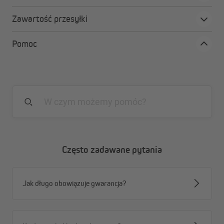
Łatwy montaż
Zawartość przesyłki
Dzięki wspornikowi sufitowemu zamontujesz
markizę, w połączeniu ze wspornikiem ściennym, na
Pomoc
suficie.
Solidny materiał
Wytrzymałe, malowane proszkowo żelazo zapewnia
długą żywotność.
Oryginalna jakość
Masz pewność, że oryginalna część pasuje idealnie!
Często zadawane pytania
Jak długo obowiązuje gwarancja?