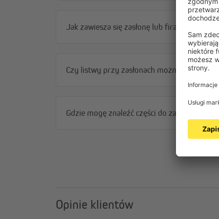
Jak zawiesza się zasłonę lub firanę?
Czy listwy przy zasłonach można skrócić?
Gdzie mogę znaleźć części do zasłon?
Opinie klientów