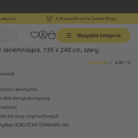
 płatności
4,76 gwiazdki na 5 w Trusted Shops
en
Numer produktu:
1000024483
Wszystkie kategorie
kustyczna z taśmą wielofunkcyjną
O
zaciemniająca, 135 x 245 cm, szary
Żaluzje
Żaluzje na wymiar
ty wysyłki
Żaluzje w standardowych
rozmiarach
rmiczna i akustyczna
Żaluzje aluminiowe
do 85% energii akustycznej
Pokaż wszystko
czędność
 do karniszy i szyn sufitowych
ertyfikat OEKO-TEX® STANDARD 100