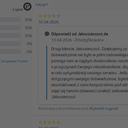
Izolacja akustyczna
Zasłona ACUSTICO pochłania do 85
termiczna skutecznie tłumi uciążl
wnętrza. Zapewnia spokojną i ha
Izolacja termiczna i
Zasłona składa się z tkaniny zaciem
połączenie chroni przed ciepłem, 
wykorzystanej przestrzeni międz
wspierając przy tym zrównoważo
Funkcja zaciemnieni
Szczególnie gęsta tkanina zaciemn
idealne na spokojny sen i przytulne