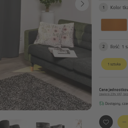
Zasłony gotowe
1
Karnisze i akcesoria
Pokaż wszystko
Ilość
2
1 sztuka
Cena jednostkow
zawiera 23% VAT, be
Dostępny, czas
Ilość 