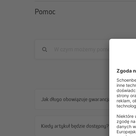
Pomoc
Jak długo obowiązuje gwarancja?
Kiedy artykuł będzie dostępny?