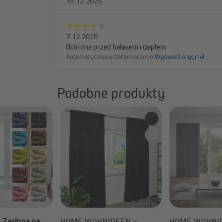
Podobne produkty
Potrzebujemy Twojej zgody, aby wczytać
usługę YouTube Video Service!
Korzystamy z zewnętrznego dostawcy, który
umożliwia wyświetlanie filmów. Usługa ta może
zbierać dane o Twojej aktywności. Zapoznaj się z
informacjami i wyraź zgodę, aby obejrzeć wideo.
Więcej informacji
Zasłona na
–
HOME WOHNIDEEN –
HOME WOHNI