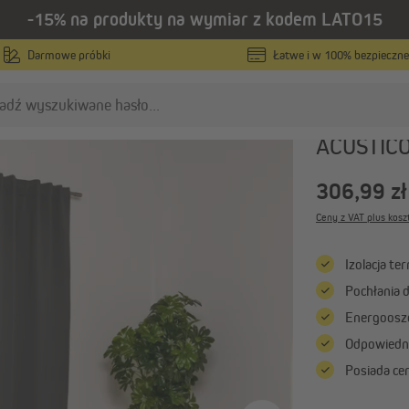
-15% na produkty na wymiar z kodem LATO15
Zasłony gotowe
Darmowe próbki
Łatwe i w 100% bezpieczne
Home Wohnide
Zasłona a
ACUSTIC
olety plisowane
Rolety materiałowe
306,99 zł
Rolety plisowane na wymiar
Rolety na wymiar
Ceny z VAT plus kosz
Rolety plisowane w
Rolety w standardowych
standardowych rozmiarach
rozmiarach
Izolacja te
Rolety plisowane bezinwazyjne
Rolety bezinwazyjne
Pochłania 
Pokaż wszystko
Pokaż wszystko
Energoosz
Odpowiedni
asłony i firany
Posiada c
Zasłony na wymiar