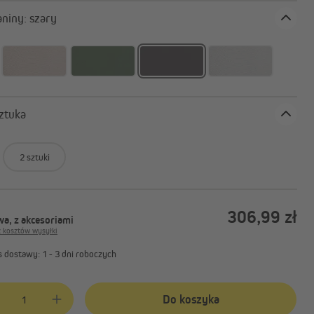
Kolor tkaniny: szary
: 1 sztuka
2 sztuki
306,99 zł
a, z akcesoriami
z kosztów wysyłki
 dostawy: 1 - 3 dni roboczych
produktu: Wprowadź żądaną ilość lub użyj przycisków, aby zwiększyć lub 
Do koszyka