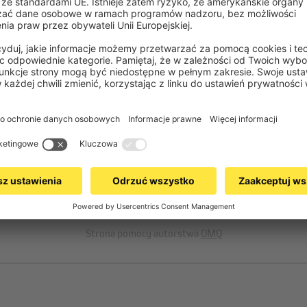
Więcej pytań
Strona pomocy autorstwa
OMQ