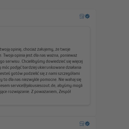
 i poprawa akustyki wnętrza
% energii dźwiękowej w pomieszczeniu. Ta zasłona
iwe hałasy, jednocześnie poprawiając akustykę
rmonijną atmosferę w każdym pomieszczeniu.
 oszczędność energii
niającej z przodu oraz tkaniny termicznej z tyłu. Takie
zimnem i przeciągami. Dzięki odpowiednio
y warstwami tkanin możesz oszczędzać energię,
ny rozwój.
a
iająca z przodu zapewnia skuteczne zaciemnienie –
 chwile w ciągu dnia.