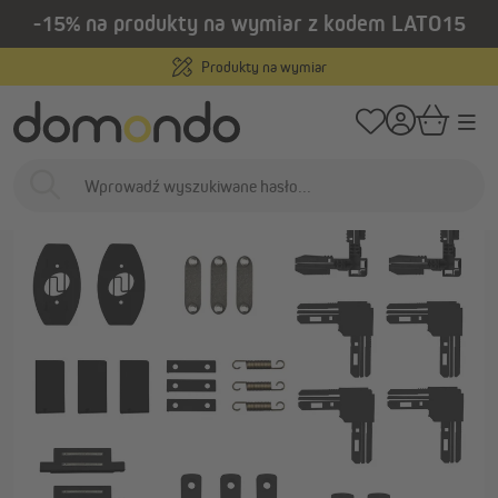
-15% na produkty na wymiar z kodem LATO15
wnej zawartości
/
/
Strona główna
Osłony zewnętrzne
Moskitiery
Akcesoria i części zam
Produkty na wymiar