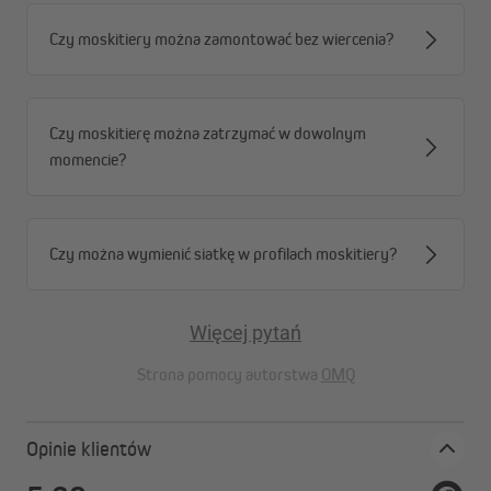
Czy moskitiery można zamontować bez wiercenia?
Czy moskitierę można zatrzymać w dowolnym
momencie?
Zestaw części zamiennych nie zawiera wkrętów.
Czy można wymienić siatkę w profilach moskitiery?
Więcej pytań
Strona pomocy autorstwa
OMQ
Opinie klientów