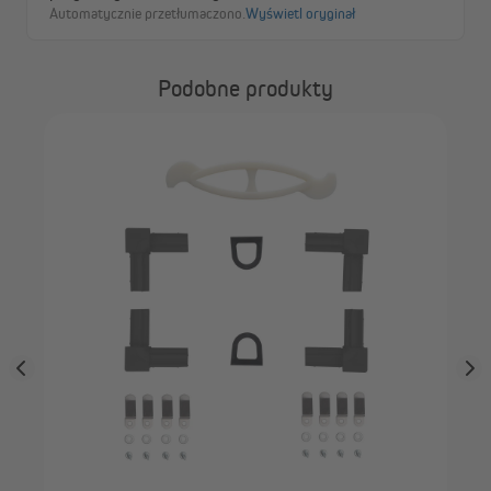
Podobne produkty
JA
rol