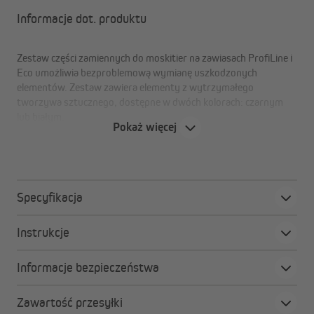
Informacje dot. produktu
Zestaw części zamiennych do moskitier na zawiasach ProfiLine i
Eco umożliwia bezproblemową wymianę uszkodzonych
elementów. Zestaw zawiera elementy z wytrzymałego
tworzywa sztucznego, dostępne w dwóch kolorach: czarnym
lub białym.
Pokaż więcej
Specyfikacja
Instrukcje
Informacje bezpieczeństwa
Zawartość przesyłki