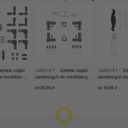
estaw części
Zestaw części
Ze
JAROLIFT –
JAROLIFT –
o moskitier na
zamiennych do moskitiery
zamiennych do
fiLine & Eco
ramkowej BrushLine (Rodzaj
ramkowej Prof
od 26,99 zł
od 19,99 zł
yboru)
do wyboru)
do wyboru)