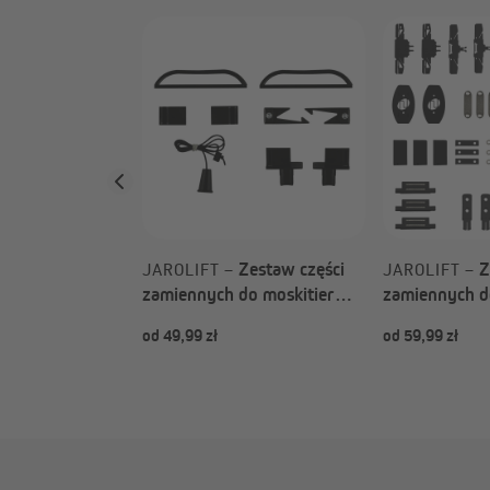
Zestaw zaślepek
ry ramkowej
asy Slide
wyboru)
Zestaw części
Z
JAROLIFT –
JAROLIFT –
zamiennych do moskitier
zamiennych d
rolowanych (Rodzaj do
zawiasach Pro
od 49,99 zł
od 59,99 zł
wyboru)
(Rodzaj do w