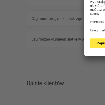
Czy moskitierę można zatrzymać w dowol
Czy można wymienić siatkę w profilach mosk
Opinie klientów