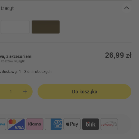
sztem
Akcesoria do żagli
przeciwsłonecznych
or: antracyt
Rolety zewnętrzne | Rolety
26,99 zł
pionowe
a, z akcesoriami
z kosztów wysyłki
 dostawy: 1 - 3 dni roboczych
produktu: Wprowadź żądaną ilość lub użyj przycisków, aby zwiększyć lub 
Do koszyka