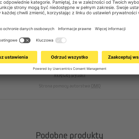
nym momencie?
itiery?
Więcej pytań
Strona pomocy autorstwa
OMQ
Podobne produkty