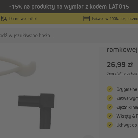
-15% na produkty na wymiar z kodem LATO15
soria i części zamienne do moskitier
Darmowe próbki
Łatwe i w 100% bezpieczne
JAROLIFT
Zestaw cz
ramkowej
oskitiery
Rolety zewnętrzne
26,99 zł
Moskitiery na wymiar
Rolety zewnętrzne elewac
Ceny z VAT plus kosz
na wymiar
Moskitiery w standardowych
rozmiarach
Pancerze do rolet zewnęt
Oryginalne
na wymiar
Moskitiery drzwiowe
Łatwa wymi
Żaluzje fasadowe na wymi
Pokaż wszystko
Łączniki n
Pokaż wszystko
Wkręty & P
Uchwyt do 
ergole
Parasole ogrodowe