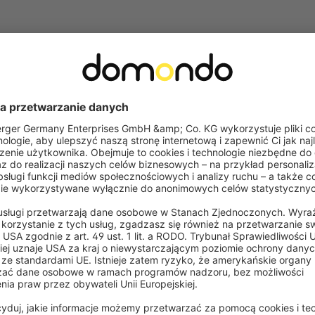
Często zadawane pytania
cenia?