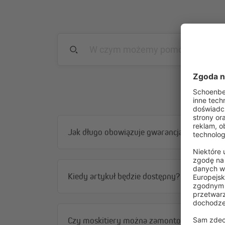
Jak długo obowiązuje gwarancja?
Kiedy artykuł będzie dostępny?
Czy moskitiery można zamontować bez wier