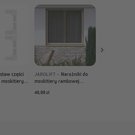
Nar
JAROLIFT –
moskitiery ram
ProfiLine Na wy
sztuki, alumini
staw części
Narożniki do
JAROLIFT –
 moskitiery
moskitiery ramkowej
iLine (Rodzaj
BrushLine 2000 Na wymiar
49,99 zł
49,99 zł
| 4 sztuki, aluminium