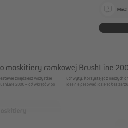
Masz 
do moskitiery ramkowej BrushLine 20
estawie znajdziesz wszystkie
sz pewność, że wszystko będzie
rushLine 2000 – od wkrętów po
idealnie pasować i działać bez zarz
oskitiery