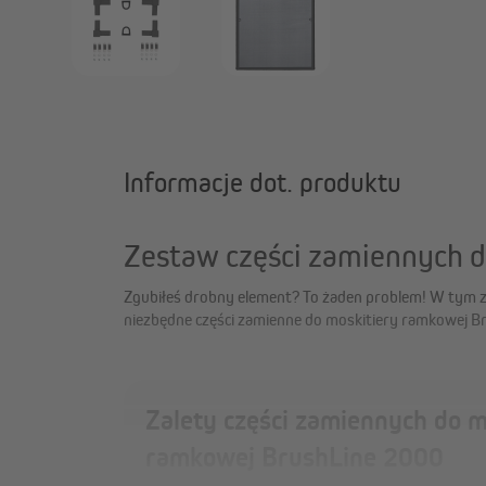
Informacje dot. produktu
Zestaw części zamiennych 
Zgubiłeś drobny element? To żaden problem! W tym z
uchwyty. Korzystając z naszych oryginalnych części, ma
niezbędne części zamienne do moskitiery ramkowej B
Zalety części zamiennych do m
ramkowej BrushLine 2000