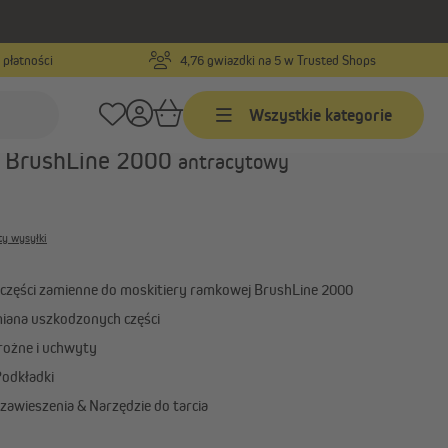
 płatności
4,76 gwiazdki na 5 w Trusted Shops
Numer produktu:
1000022338
Wszystkie kategorie
ęści zamiennych do moskitiery
 BrushLine 2000
antracytowy
Markizy
yjne
Markizy na wymiar
ty wysyłki
Markizy w standardowych
rznych
rozmiarach
 części zamienne do moskitiery ramkowej BrushLine 2000
Markizy z ramionami
ana uszkodzonych części
ar
przegubowymi
arożne i uchwyty
Pokaż wszystko
odkładki
zawieszenia & Narzędzie do tarcia
Żagle przeciwsłoneczne