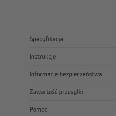
Łatwa wymiana
Wymień części moskitiery ramkowej BrushLine
krokach!
Oryginalny produkt JAROLIFT
Gwarancja dopasowania i najwyższa jakość.
Specyfikacja
Instrukcje
Informacje bezpieczeństwa
Zawartość przesyłki
Pomoc