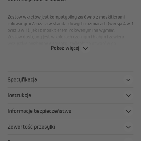
Zestaw wkrętów jest kompatybilny zarówno z moskitierami
rolowanymi Zanzara w standardowych rozmiarach (wersja 4 w 1
oraz 3 w 1), jak i z moskitierami rolowanymi na wymiar.
Zestaw dostępny jest w kolorach czarnym i białym i zawiera
wszystkie niezbędne elementy: zaślepki do otworów po
Pokaż więcej
nawierceniach oraz wkręty i kołki.
Specyfikacja
Instrukcje
Informacje bezpieczeństwa
Zawartość przesyłki