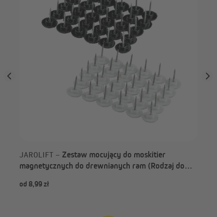
Zestaw mocujący do moskitier
JAROLIFT –
magnetycznych do drewnianych ram (Rodzaj do
wyboru)
od 8,99 zł
od 