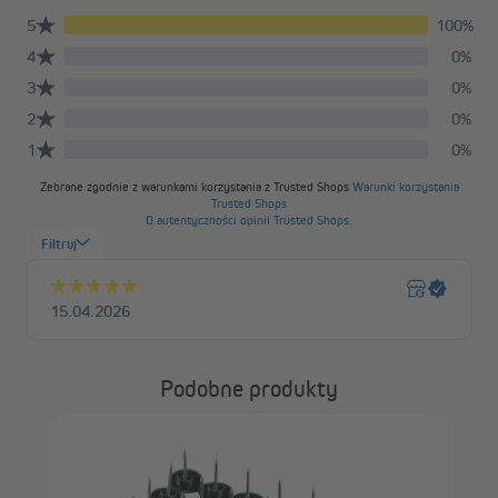
Podobne produkty
JA
ram
wy