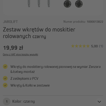
JAROLIFT
Numer produktu:
1000013822
Zestaw wkrętów do moskitier
rolowanych
czarny
19,99 zł
Ceny z VAT plus koszty wysyłki
Wkręty do moskitiery rolowanej pionowej na wymiar Zanzara
& Łatwy montaż
Z zaślepkami z PCV
Wkręty & Kołki w zestawie
Kolor: czarny
1