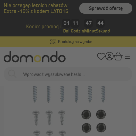
Nie przegap letnich rabatów!
wnej zawartości
Sprawdź ofertę
Extra -15% z kodem LATO15
/
/
Strona główna
Osłony zewnętrzne
Moskitiery
Akcesoria i części zam
01
11
47
43
Koniec promocji:
Dni
Godzin
Minut
Sekund
Produkty na wymiar