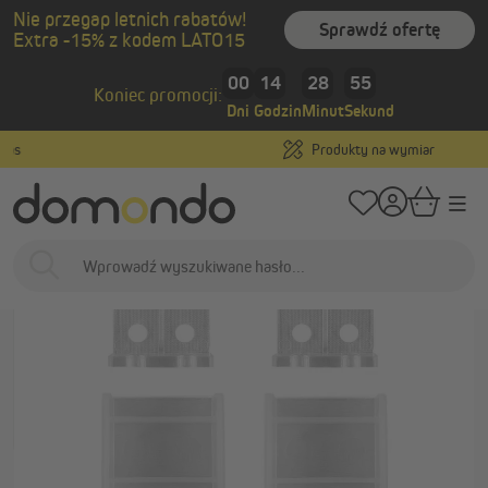
Nie przegap letnich rabatów!
wnej zawartości
Sprawdź ofertę
Extra -15% z kodem LATO15
/
/
Strona główna
Osłony wewnętrzne
Żaluzje
Akcesoria i części zamienn
00
14
28
54
Koniec promocji:
Dni
Godzin
Minut
Sekund
Produkty na wymiar
…