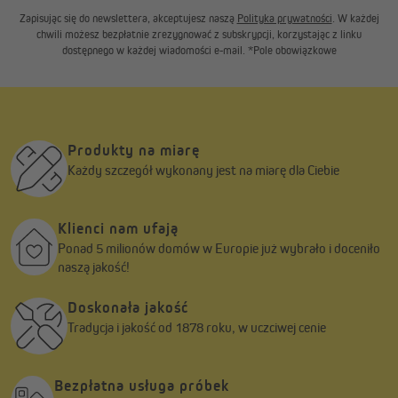
Zapisując się do newslettera, akceptujesz naszą
Polityka prywatności
. W każdej
chwili możesz bezpłatnie zrezygnować z subskrypcji, korzystając z linku
dostępnego w każdej wiadomości e-mail. *Pole obowiązkowe
Produkty na miarę
Każdy szczegół wykonany jest na miarę dla Ciebie
Klienci nam ufają
Ponad 5 milionów domów w Europie już wybrało i doceniło
naszą jakość!
Doskonała jakość
Tradycja i jakość od 1878 roku, w uczciwej cenie
Bezpłatna usługa próbek