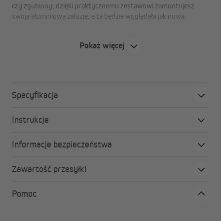
czy zgubiony, dzięki praktycznemu zestawowi zamontujesz
swoją aluminiową żaluzję, a ta będzie wyglądała jak nowa.
Pokaż więcej
Zalety zestawu części zapasowych do żaluzji
aluminiowych
niezawodne zastosowanie: gwarantowana
Specyfikacja
kompatybilność ze wszystkimi aluminiowymi
żaluzjami VICTORIA M w standardowych rozmiarach
łatwa renowacja: uszkodzone części można wymienić
Instrukcje
bez większego wysiłku
Informacje bezpieczeństwa
Zawartość przesyłki
Pomoc