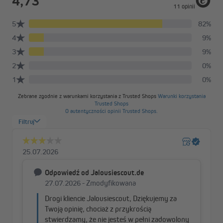
Wysoka wytrzymałość dzięki wzmocnionym
włóknom.
Bezpieczna
Pętla zabezpieczona klamrą w haczyku.
Trwała
Odporność na warunki atmosferyczne oraz większa
odporność na promieniowanie UV.
Ekologiczna
W przeciwieństwie do opasek zaciskowych pętli
można używać wielokrotnie
Wszechstronna
Idealna do mocowania osłon balkonowych, plandek
kontenerowych, siatek, transparentów i banerów
reklamowych