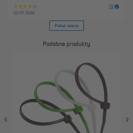
Podobne produkty
JA
01 