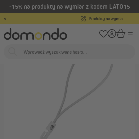
-15% na produkty na wymiar z kodem LATO15
wnej zawartości
/
/
Strona główna
Osłony zewnętrzne
Osłony balkonowe
Akcesoria do o
Produkty na wymiar
…