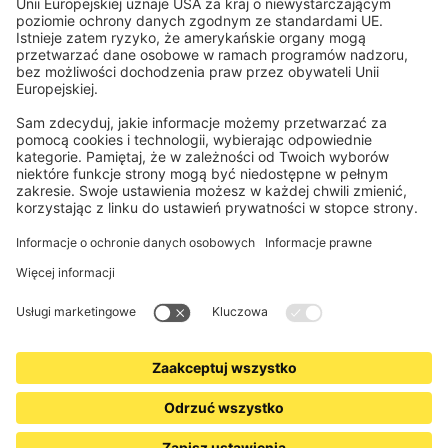
Elektronika i radio
Rejestry / zapisy
Obowiązkowe informacje dla konsumentów
Partnerzy logistyczni
Informacje prawne
Ogólne warunki sprzedaży
Prywatność i ochrona danych
Informacje o utylizacji baterii i sprzętu elektronicznego (BattG /
DEEE)
Warunki gwarancji
Ustawienia plików cookie
Kontakt
Deklaracja dostępności
www.jalousiescout.de
•
www.jalousiescout.at
•
www.domondo.es
•
www.domondo.fr
•
www.domondo.it
•
www.domondo.pl
© 2026 Schoenberger Germany Enterprises GmbH & Co KG. Wszelkie prawa