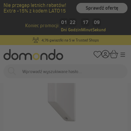
Nie przegap letnich rabatów!
wnej zawartości
Sprawdź ofertę
Extra -15% z kodem LATO15
/
/
Strona główna
Inteligentny dom i napędy
Nawijarki taśmy
Nawijarki 
01
22
17
09
Koniec promocji:
Dni
Godzin
Minut
Sekund
Produkty na wymiar