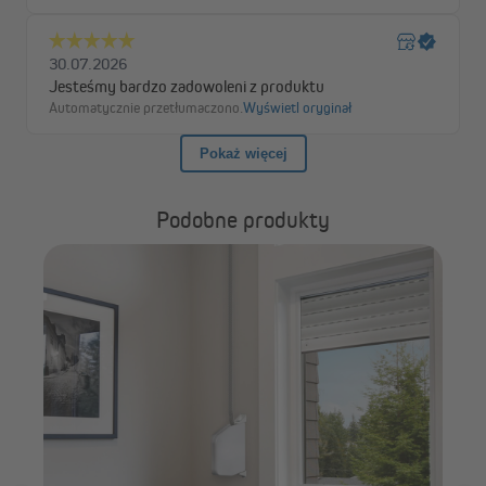
Podobne produkty
JA
prz
poj