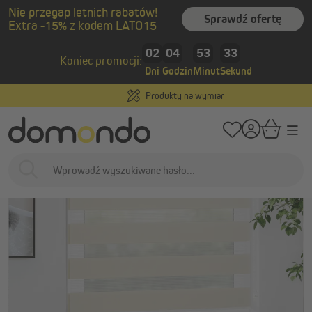
Nie przegap letnich rabatów!
wnej zawartości
Sprawdź ofertę
Extra -15% z kodem LATO15
/
/
Strona główna
Osłony wewnętrzne
Rolety materiałowe
Rolety w sta
02
04
53
32
Koniec promocji:
Dni
Godzin
Minut
Sekund
Produkty na wymiar