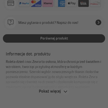
Masz pytania o produkt? Napisz do nas!
Porównaj produkt
Informacje dot. produktu
Roleta dzień i noc Zevra to osłona, która chroni przed światłem i
wzrokiem, tworząc przytulną atmosferę w każdym
pomieszczeniu. Szeroki wybór nowoczesnych tkanin i kolorów
pozwala idealnie dopasować ją do stylu wnętrza. Roleta Zevra
sprawdzi się również na drzwiach i doskonale komponuje się z
zasłonami, łącząc funkcjonalność z eleganckim wyglądem.
Pokaż więcej
Zalety rolety dzień i noc Zevra