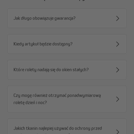
Jak długo obowiązuje gwarancja?
Kiedy artykuł będzie dostępny?
Które rolety nadają się do okien stałych?
Czy mogę również otrzymać ponadwymiarową
roletę dzień i noc?
Szeroki wybór kolorów, rozmiarów i stopni
przepuszczalności światła
Roleta dzień i noc Zevra dostępna jest w szerokiej gamie
kolorów, rozmiarów i stopni przezroczystości. Naprzemienne
Jakich tkanin najlepiej używać do ochrony przed
pasy tkanin przyciemniających i transparentnych umożliwiają