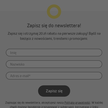
całkowitemu rozwinięciu tkaniny z rurki nawojowej, co
mogłoby spowodować jej odklejenie.
Zapisz się do newslettera!
Zapisz się i otrzymaj 20 zł rabatu na pierwsze zakupy! Bądź na
bieżąco z nowościami, trendami i promocjami.
Zapisz się
Łatwa obsługa za pomocą łańcuszka
Zapisując się do newslettera, akceptujesz naszą
Polityka prywatności
. W każdej
chwili możesz bezpłatnie zrezygnować z subskrypcji, korzystając z linku