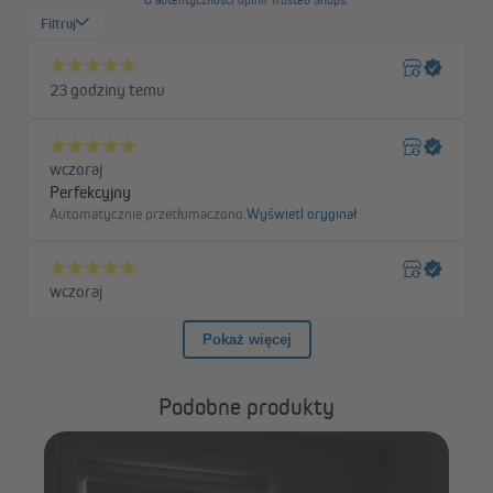
Rodzaj tkaniny:
przyciemniająca
Możliwość regulacji w
przyciemnienie lub pełna
zależności od ułożenia pasów
przejrzystość
tkaniny:
Cechy charakterystyczne:
- naprzemiennie pasy
przyciemniające i
transparentne
Podobne produkty
- częściowo blokują
promienie słoneczne