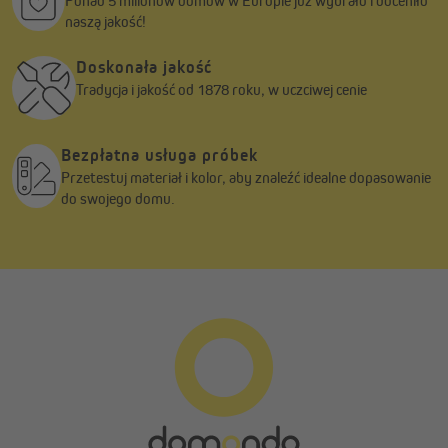
Ponad 5 milionów domów w Europie już wybrało i doceniło
naszą jakość!
Doskonała jakość
Tradycja i jakość od 1878 roku, w uczciwej cenie
Bezpłatna usługa próbek
Przetestuj materiał i kolor, aby znaleźć idealne dopasowanie
do swojego domu.
Łatwa pielęgnacja
Pielęgnacja naszych tkanin jest wyjątkowo prosta. Wystarczy
odczepić tkaninę rolety rzymskiej od listwy montażowej —
dzięki rzepowi zajmuje to tylko chwilę. Sznurek można łatwo
wyjąć z oczek tkaniny, a fiszbiny wysunąć. Tkaninę należy prać w