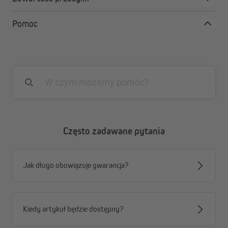
wyjmowane fiszbiny
płynna regulacja za pomocą sznurka
Pomoc
zabezpieczenie sznurka w zestawie
Często zadawane pytania
Jak długo obowiązuje gwarancja?
Kiedy artykuł będzie dostępny?