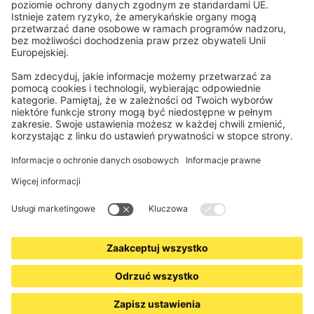
Rejestry / zapisy
Obowiązkowe informacje dla konsumentów
Partnerzy logistyczni
Informacje prawne
Ogólne warunki sprzedaży
Prywatność i ochrona danych
Informacje o utylizacji baterii i sprzętu elektronicznego (BattG /
DEEE)
Warunki gwarancji
Ustawienia plików cookie
Kontakt
Deklaracja dostępności
www.jalousiescout.de
•
www.jalousiescout.at
•
www.domondo.es
•
www.domondo.fr
•
www.domondo.it
•
www.domondo.pl
© 2026 Schoenberger Germany Enterprises GmbH & Co KG. Wszelkie prawa