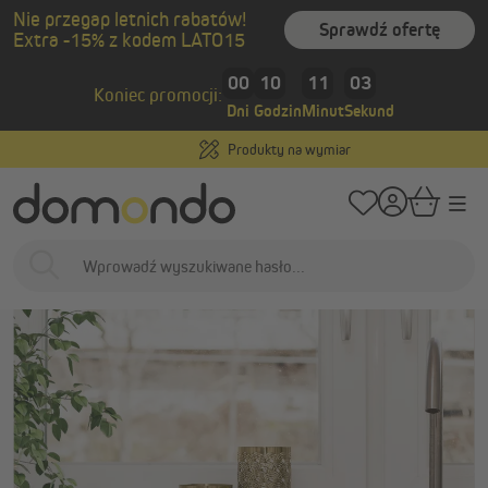
Nie przegap letnich rabatów!
wnej zawartości
Sprawdź ofertę
Extra -15% z kodem LATO15
00
10
11
03
Koniec promocji:
Dni
Godzin
Minut
Sekund
Produkty na wymiar