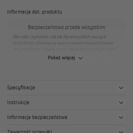
Informacje dot. produktu
Bezpieczeństwo przede wszystkim
Dla rolet rzymskich, tak jak dla wszystkich naszych
produktów, obowiązuje ważna zasada bezpieczeństwa:
aby zmniejszyć ryzyko urazu, zwłaszcza u małych dzieci,
sznurek powinien być umieszczony na wysokości około
Pokaż więcej
1,60 m nad podłogą. Należy go przymocować do ściany za
pomocą dołączonego zabezpieczenia.
Specyfikacja
Zalety rolety rzymskiej Ivora
Instrukcje
wysoka jakość w każdym detalu
odporna na kurz i zabrudzenia
Informacje bezpieczeństwa
łatwa pielęgnacja
prosty montaż na uchwyty zaciskowe lub wkręty
Zawartość przesyłki