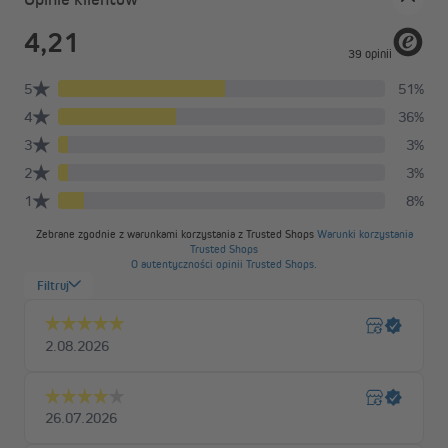
Rzymska roleta Ivora – elegancja w ponadczasowym
wydaniu
Roleta rzymska Ivora zachwyca prostą elegancją i subtelnymi
odcieniami, które idealnie komponują się z każdym wnętrzem.
Skutecznie chroni przed słońcem i ciekawskimi spojrzeniami.
Tkanina wykonana jest z poliestru odpornego na kurz i
zabrudzenia. W wersji „kość słoniowa” materiał składa się w
65% z poliestru, 20% z lnu i 15% z bawełny. Obsługa rolety jest
wyjątkowo wygodna dzięki płynnie działającemu sznurkowi.
Montaż bezinwazyjny na skrzydle okna
Możesz całkowicie zrezygnować z wiercenia — wystarczy
wybrać montaż za pomocą uchwytów zaciskowych. Upewnij się,
że grubość ramy nie przekracza 25 mm. Montaż na uchwyty