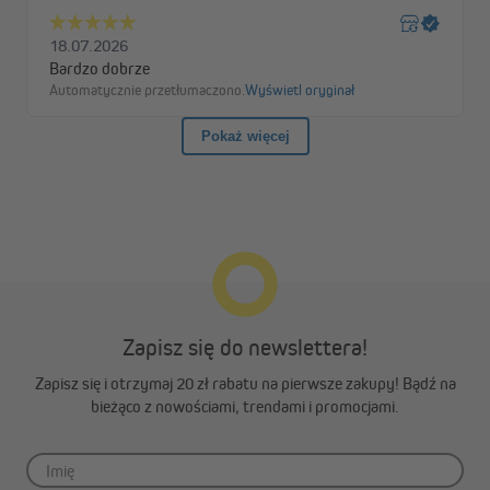
zaciskowe sprawdza się szczególnie w przypadku okien i drzwi z
tworzywa sztucznego. Aby zamontować roletę, połącz
standardowy uchwyt z zaciskowym, zahacz go o szynę i umieść
na skrzydle okna. Na końcu przykręć uchwyty do skrzydła okna.
Montaż inwazyjny na ścianie
Przymocuj uchwyt inwazyjny bezpośrednio do ściany.
Następnie wystarczy wsunąć aluminiową szynę rolety rzymskiej
w zamontowane uchwyty.
Montaż inwazyjny na suficie lub we wnęce okiennej
Montaż na suficie lub we wnęce okiennej przebiega w ten sam
sposób. Przymocuj uchwyty z tworzywa sztucznego
bezpośrednio do sufitu lub wnęki, a następnie wsuń aluminiową
Zapisz się do newslettera!
szynę rolety w zamontowane uchwyty.
Zapisz się i otrzymaj 20 zł rabatu na pierwsze zakupy! Bądź na
bieżąco z nowościami, trendami i promocjami.