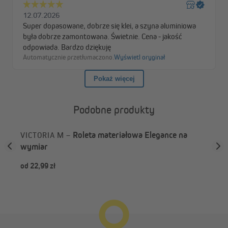
Podobne produkty
e
Roleta materiałowa Elegance na
VICTORIA M –
VI
wymiar
wym
od 22,99 zł
-2