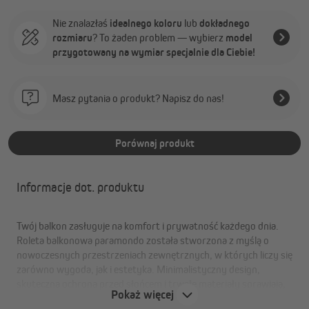
Nie znalazłaś
idealnego koloru
lub
dokładnego
rozmiaru
? To żaden problem — wybierz
model
przygotowany na wymiar specjalnie dla Ciebie!
Masz pytania o produkt? Napisz do nas!
Porównaj produkt
Informacje dot. produktu
Twój balkon zasługuje na komfort i prywatność każdego dnia.
Roleta balkonowa paramondo została stworzona z myślą o
nowoczesnych przestrzeniach zewnętrznych, w których liczy się
zarówno wygoda, jak i estetyka. Minimalistyczny design,
skuteczna ochrona przed słońcem i trwałe materiały sprawiają,
Pokaż więcej
że balkon staje się idealnym miejscem do relaksu. Jak wszystkie