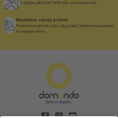
Tradycja i jakość od 1878 roku, w uczciwej cenie
Bezpłatna usługa próbek
Przetestuj materiał i kolor, aby znaleźć idealne dopasowanie
do swojego domu.