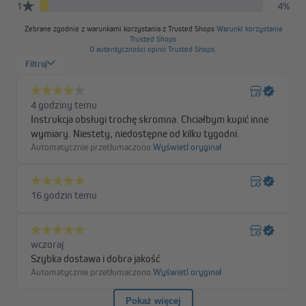
powietrza, co zmniejsza nacisk wiatru na roletę i poprawia jej
stabilność. Wytrzymały materiał Premium HDPE o gramaturze
180 g/m² został zaprojektowany z myślą o wieloletnim
użytkowaniu na zewnątrz. Jest odporny na rozdarcia,
zachowuje swój kształt i szybko schnie po deszczu.