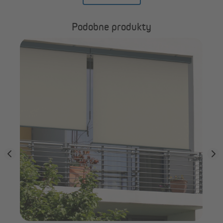
Podobne produkty
Detale rolety balkonowej | markizy pionowej