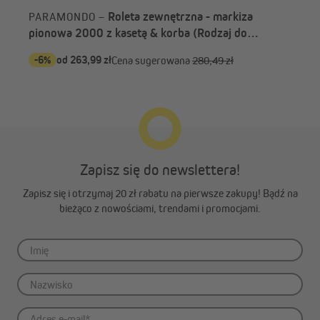
Roleta zewnętrzna - markiza
PARAMONDO –
PA
pionowa 2000 z kasetą & korba (Rodzaj do
pio
wyboru)
wy
-6%
od 263,99 zł
-6
Cena sugerowana
280,49 zł
Zapisz się do newslettera!
Zapisz się i otrzymaj 20 zł rabatu na pierwsze zakupy! Bądź na
bieżąco z nowościami, trendami i promocjami.