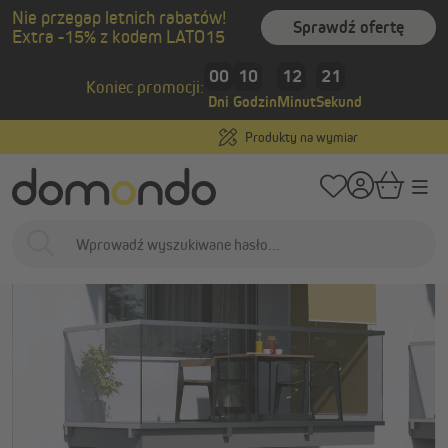
Nie przegap letnich rabatów!
wnej zawartości
Sprawdź ofertę
Extra -15% z kodem LATO15
/
/
Strona główna
Osłony zewnętrzne
Markizy
Markizy w standardowyc
00
10
12
20
Koniec promocji:
Dni
Godzin
Minut
Sekund
Produkty na wymiar