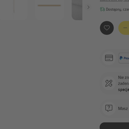
Dostępny, czas
Ilość 
Nie z
żaden
specja
Masz 