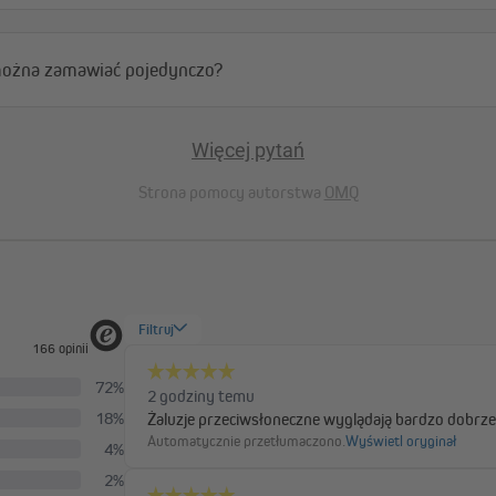
izy pionowej
 można zamawiać pojedynczo?
Więcej pytań
Strona pomocy autorstwa
OMQ
Skuteczna ochrona p