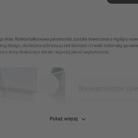
ego dnia. Roleta balkonowa paramondo została stworzona z myślą o no
czny design, skuteczna ochrona przed słońcem i trwałe materiały sprawiaj
a z dużą dbałością o detale i wysoką jakość wykończenia.
Najważniejsze zal
Prywatność i widok na zew
widoczność z zewnątrz, je
otoczenie
Pokaż więcej
Stabilność nawet przy wie
zmniejsza opór powietrza
Wytrzymała tkanina Premi