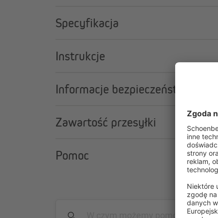
Specyfikacja
Instrukcje
Informacje bezpieczeństwa
Zawartość przesyłki
Pomoc