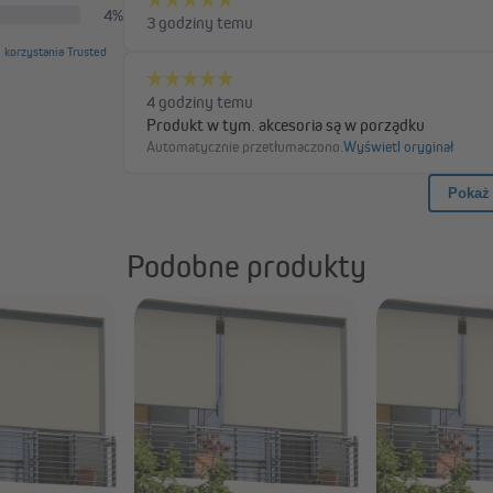
promieniowaniem U
Roleta ogranicza nagrzewanie prz
klimat na balkonie. Ochrona UV n
skutecznie chronić przed szkodli
letnich dni spędzanych na świeży
Podobne produkty
y montaż
tę łatwo dopasować do różnych
 bocznych nadaje całości
uminiowa rama oraz stabilne