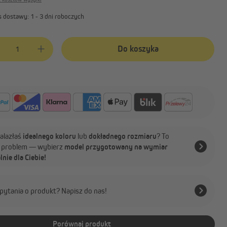
 dostawy: 1 - 3 dni roboczych
produktu: Wprowadź żądaną ilość lub użyj przycisków, aby zwiększyć lub 
Do koszyka
nalazłaś
idealnego koloru
lub
dokładnego rozmiaru
? To
 problem — wybierz
model przygotowany na wymiar
lnie dla Ciebie!
pytania o produkt? Napisz do nas!
Porównaj produkt