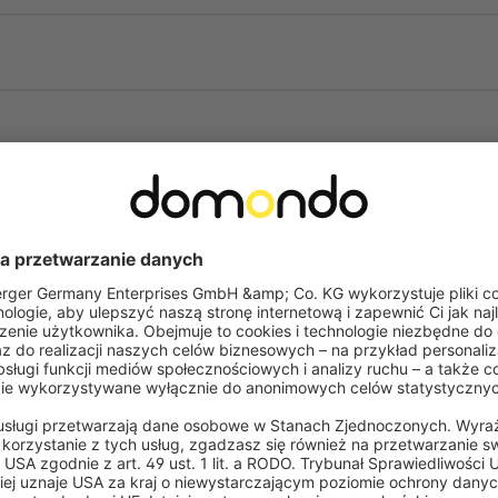
odkształcenia, idealna do
Szybkoschnący i odporny 
użytku również po deszcz
Skuteczna ochrona przeciw
większy komfort
Wysoka ochrona UV (90%) 
promieniowaniem słonec
Elastyczny montaż – możli
Konstrukcja z nierdzewnego
utrzymaniu