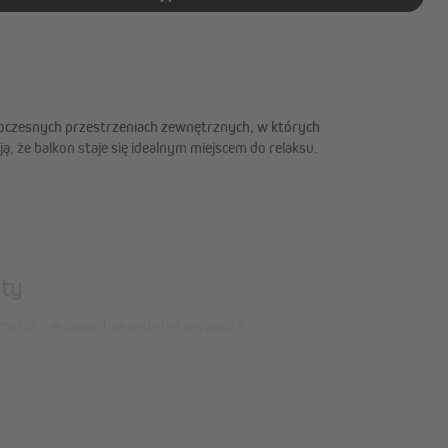
woczesnych przestrzeniach zewnętrznych, w których
ą, że balkon staje się idealnym miejscem do relaksu.
ety
nątrz – w ciągu dnia materiał ogranicza
dnocześnie pozwalając swobodnie patrzeć na
trznej pogodzie – otwarta struktura tkaniny
um HDPE (180 g/m²) – odporna na rozdarcia i