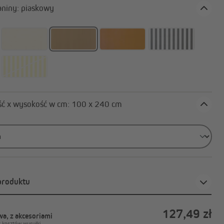
Żagle przeciwsłoneczne
Kolor tkaniny: piaskowy
sztem
Akcesoria do żagli
przeciwsłonecznych
Rolety zewnętrzne | Rolety
pionowe
Szerokość x wysokość w cm: 100 x 240 cm
produktu
127,49 zł
a, z akcesoriami
z kosztów wysyłki