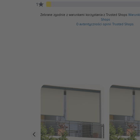
Nowoczesny wygląd i elastyczn
Dzięki możliwości montażu do ściany lub sufitu role
przestrzeni. Wolnowisząca konstrukcja bez prowadnic
nowoczesny i minimalistyczny wygląd. Nierdzewna al