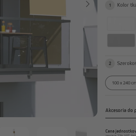
ergole
Parasole ogrodowe
1
Pergola z ruchomymi lamelami
Parasole z centralnym ma
Akcesoria do pergoli
Parasole na wysięgniku
Podstawa parasola
Pokaż wszystko
awilony ogrodowe
Osłony balkonowe
2
Ogrzewacze na podczerwień
Osłony balkonowe
Akcesoria i części zamienne do
Tkaniny osłonowe
pawilonów ogrodowych
Pasy osłonowe
Pokaż wszystko
Akcesoria do 
Cena jednostkow
zawiera 23% VAT, be