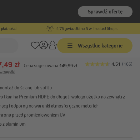
Sprawdź ofertę
 płatności
4,76 gwiazdki na 5 w Trusted Shops
Numer produktu:
1000016015
 balkon/markiza pionowa
100 x 240 cm,
Wszystkie kategorie
,49 zł
Cena sugerowana
149,99 zł
Markizy
ty wysyłki
yjne
Markizy na wymiar
ntaż do ściany lub sufitu
Markizy w standardowych
a tkanina Premium HDPE do długotrwałego użytku na zewnątrz
rznych
rozmiarach
ący i odporny na warunki atmosferyczne materiał
Markizy z ramionami
ar
przegubowymi
hrona przed promieniowaniem UV
Pokaż wszystko
a z aluminium