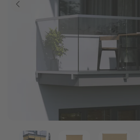
P
Darmowe próbki
P