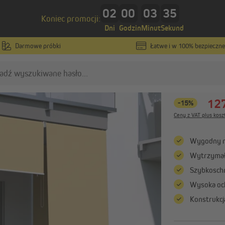
02
00
03
34
Koniec promocji:
y w standardowych rozmiarach
Dni
Godzin
Minut
Sekund
Darmowe próbki
Łatwe i w 100% bezpieczne
paramondo
Roleta na
piaskowy
127
-15%
oskitiery
Rolety zewnętrzne
Ceny z VAT plus kosz
Moskitiery na wymiar
Rolety zewnętrzne elewac
Wygodny mo
na wymiar
Moskitiery w standardowych
Wytrzymał
rozmiarach
Pancerze do rolet zewnęt
na wymiar
Szybkoschn
Moskitiery drzwiowe
Żaluzje fasadowe na wymi
Wysoka oc
Pokaż wszystko
Pokaż wszystko
Konstrukcj