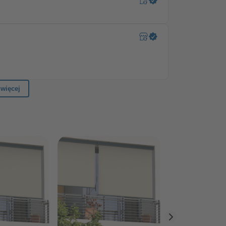
V
estrzeni nawet o 80–85%, tworząc przyjemniejszy
a poziomie 90% oraz certyfikat UPF 50+ pomagają
wym promieniowaniem słonecznym – idealnie podczas
m powietrzu.