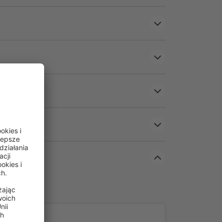
 użytku zewnętrznego
na warunki atmosferyczne materiał – gotowy do
u
słoneczna (80–85%) – mniej nagrzewania i
oraz UPF 50+ – niezawodna ochrona przed
znym
wość montażu do ściany lub sufitu
 aluminium – trwała, stabilna i łatwa w